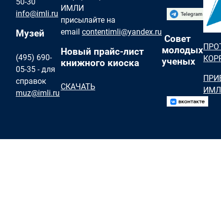
50-30
ИМЛИ
info@imli.ru
присылайте на
email
contentimli@yandex.ru
Музей
Совет
ПРО
молодых
Новый прайс-лист
(495) 690-
КОР
ученых
книжного киоска
05-35 - для
ПРИ
справок
СКАЧАТЬ
ИМЛ
muz@imli.ru