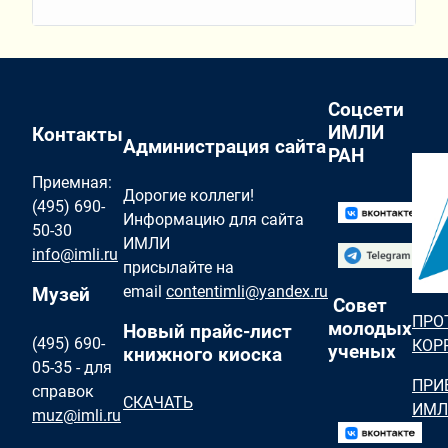
Соцсети
ИМЛИ
Контакты
Администрация сайта
РАН
Приемная:
Дорогие коллеги!
(495) 690-
Информацию для сайта
50-30
ИМЛИ
info@imli.ru
присылайте на
email
contentimli@yandex.ru
Музей
Совет
ПРО
молодых
Новый прайс-лист
(495) 690-
КОР
ученых
книжного киоска
05-35 - для
ПРИ
справок
СКАЧАТЬ
ИМЛ
muz@imli.ru