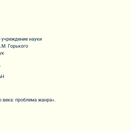
 учреждение науки
.М. Горького
ук
.
АН
о века: проблема жанра».