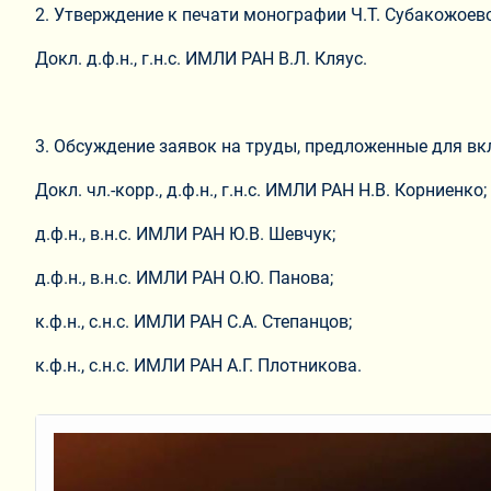
2. Утверждение к печати монографии Ч.Т. Субакожоев
Докл. д.ф.н., г.н.с. ИМЛИ РАН В.Л. Кляус.
3. Обсуждение заявок на труды, предложенные для вк
Докл. чл.-корр., д.ф.н., г.н.с. ИМЛИ РАН Н.В. Корниенк
д.ф.н., в.н.с. ИМЛИ РАН Ю.В. Шевчук;
д.ф.н., в.н.с. ИМЛИ РАН О.Ю. Панова;
к.ф.н., с.н.с. ИМЛИ РАН С.А. Степанцов;
к.ф.н., с.н.с. ИМЛИ РАН А.Г. Плотникова.