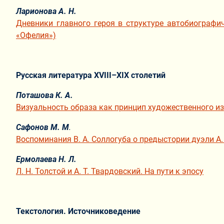
Ларионова А. Н.
Дневники главного героя в структуре автобиографич
«Офелия»)
Русская литература XVIII–XIX столетий
Поташова К. А.
Визуальность образа как принцип художественного из
Сафонов М. М
.
Воспоминания В. А. Соллогуба о предыстории дуэли А.
Ермолаева Н. Л
.
Л. Н. Толстой и А. Т. Твардовский. На пути к эпосу
Текстология. Источниковедение