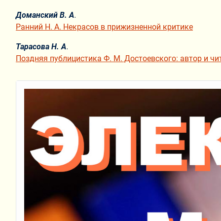
Доманский В. А
.
Ранний Н. А. Некрасов в прижизненной критике
Тарасова Н. А
.
Поздняя публицистика Ф. М. Достоевского: автор и чи