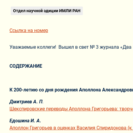
Отдел научной эдиции ИМЛИ РАН
Ссылка на номер
Уважаемые коллеги! Вышел в свет № 3 журнала «Два в
СОДЕРЖАНИЕ
К 200-летию со дня рождения Аполлона Александров
Дмитриев А. П
.
Шекспировские переводы Аполлона Григорьева: творче
Едошина И. А.
Аполлон Григорьев в оценках Василия Спиридонова (к 2