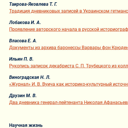
Таирова-Яковлева Т. Г.
Традиция дневниковых записей в Украинском гетманс
Лобакова И. А.
Проявление авторского начала в русской историограф
Власова Е. А
.
Документы из архива баронессы Варвары фон Крюдене
Ильин П. В.
Рукопись записок декабриста С. П. Трубецкого из кол
Виноградская Н. Л.
«Журнал» И. В. Вуича как историко-культурный источ
Друзин М. В.
Два дневника генерал-лейтенанта Николая Афанасьев
Научная жизнь