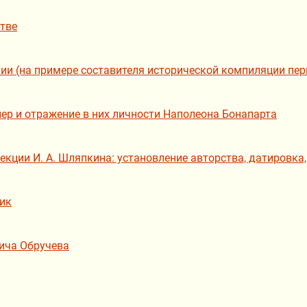
тве
ии (на примере составителя исторической компиляции перв
р и отражение в них личности Наполеона Бонапарта
лекции И. А. Шляпкина: установление авторства, датировк
ник
ича Обручева