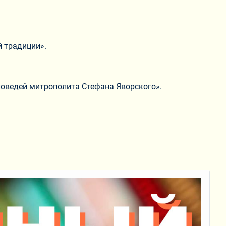
й традиции».
поведей митрополита Стефана Яворского».