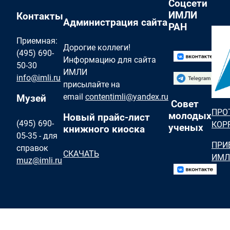
Соцсети
ИМЛИ
Контакты
Администрация сайта
РАН
Приемная:
Дорогие коллеги!
(495) 690-
Информацию для сайта
50-30
ИМЛИ
info@imli.ru
присылайте на
email
contentimli@yandex.ru
Музей
Совет
ПРО
молодых
Новый прайс-лист
(495) 690-
КОР
ученых
книжного киоска
05-35 - для
ПРИ
справок
СКАЧАТЬ
ИМЛ
muz@imli.ru