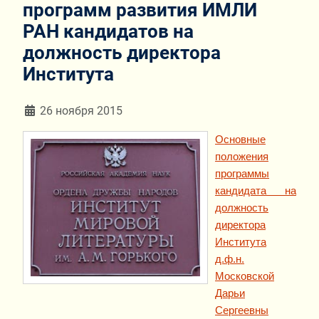
программ развития ИМЛИ
РАН кандидатов на
должность директора
Института
Информация о материале
26 ноября 2015
Основные
положения
программы
кандидата на
должность
директора
Института
д.ф.н.
Московской
Дарьи
Сергеевны