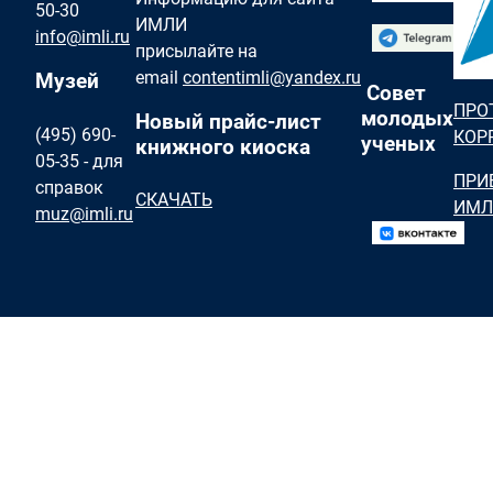
50-30
ИМЛИ
info@imli.ru
присылайте на
email
contentimli@yandex.ru
Музей
Совет
ПРО
молодых
Новый прайс-лист
(495) 690-
КОР
ученых
книжного киоска
05-35 - для
ПРИ
справок
СКАЧАТЬ
ИМЛ
muz@imli.ru