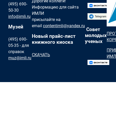
Дорогие коллеги!
(495) 690-
Информацию для сайта
50-30
ИМЛИ
info@imli.ru
присылайте на
email
contentimli@yandex.ru
Музей
Совет
ПРО
молодых
Новый прайс-лист
(495) 690-
КОР
ученых
книжного киоска
05-35 - для
ПРИ
справок
СКАЧАТЬ
ИМЛ
muz@imli.ru