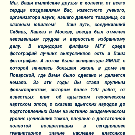
Мы, Ваши имлийские друзья и коллеги, от всего
сердца поздравляем Вас, известного ученого,
организатора науки, нашего давнего товарища, со
славным юбилеем! Ваш путь, соединивший
Сибирь, Кавказ и Москву, всегда был отмечен
неизменным трудом и верностью избранному
делу. В коридорах филфака МГУ среди
фотографий лучших выпускников есть и Ваша
фотография. А потом была аспирантура ИМЛИ, с
которой началась большая жизнь в доме на
Поварской, где Вами было сделано и делается
немало. За эти годы Вы стали крупным
фольклористом, автором более 120 работ, от
известных книг об адыгском героическом
нартском эпосе, о сказках адыгских народов до
подготовленных Вами на истинно академическом
уровне ценнейших томов, впервые с достаточной
полнотой возвративших в сегодняшнее
гуманитарное знание наследие классиков