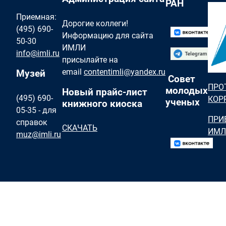
РАН
Приемная:
Дорогие коллеги!
(495) 690-
Информацию для сайта
50-30
ИМЛИ
info@imli.ru
присылайте на
email
contentimli@yandex.ru
Музей
Совет
ПРО
молодых
Новый прайс-лист
(495) 690-
КОР
ученых
книжного киоска
05-35 - для
ПРИ
справок
СКАЧАТЬ
ИМЛ
muz@imli.ru