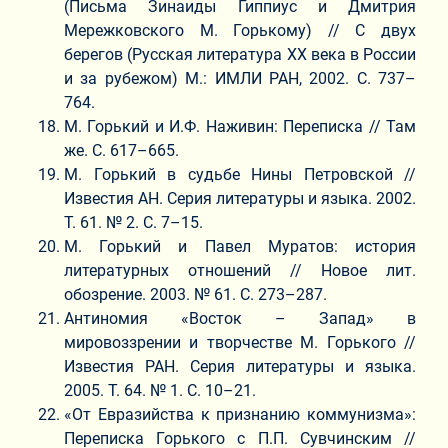
(Письма Зинаиды Гиппиус и Дмитрия
Мережковского М. Горькому) // С двух
берегов (Русская литература ХХ века в России
и за рубежом) М.: ИМЛИ РАН, 2002. С. 737–
764.
М. Горький и И.Ф. Наживин: Переписка // Там
же. С. 617–665.
М. Горький в судьбе Нины Петровской //
Известия АН. Серия литературы и языка. 2002.
Т. 61. № 2. С. 7–15.
М. Горький и Павел Муратов: история
литературных отношений // Новое лит.
обозрение. 2003. № 61. С. 273–287.
Антиномия «Восток – Запад» в
мировоззрении и творчестве М. Горького //
Известия РАН. Серия литературы и языка.
2005. Т. 64. № 1. С. 10–21.
«От Евразийства к признанию коммунизма»:
Переписка Горького с П.П. Сувчинским //