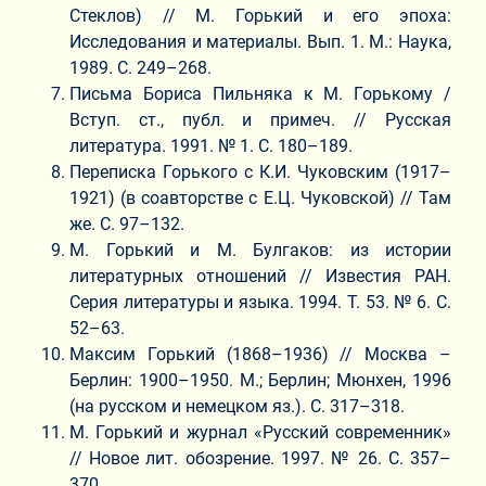
Стеклов) // М. Горький и его эпоха:
Исследования и материалы. Вып. 1. М.: Наука,
1989. С. 249–268.
Письма Бориса Пильняка к М. Горькому /
Вступ. ст., публ. и примеч. // Русская
литература. 1991. № 1. С. 180–189.
Переписка Горького с К.И. Чуковским (1917–
1921) (в соавторстве с Е.Ц. Чуковской) // Там
же. С. 97–132.
М. Горький и М. Булгаков: из истории
литературных отношений // Известия РАН.
Серия литературы и языка. 1994. Т. 53. № 6. С.
52–63.
Максим Горький (1868–1936) // Москва –
Берлин: 1900–1950. М.; Берлин; Мюнхен, 1996
(на русском и немецком яз.). С. 317–318.
М. Горький и журнал «Русский современник»
// Новое лит. обозрение. 1997. № 26. С. 357–
370.