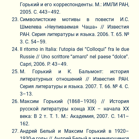
Горький и его корреспонденты. М.: ИМЛИ РАН,
2005. С. 443–492.
Символистские мотивы в повести И.С.
Шмелева «Неупиваемая Чаша» // Известия
РАН. Серия литературы и языка. 2006. Т. 65. №
3. С. 54–59.
Il ritorno in Italia: l’utopia dei “Colloqui” fra le due
Russie // Uno scrittore “amaro” nel paese “dolce”.
Capri, 2006. P. 43–49.
М. Горький и К. Бальмонт: история
литературных отношений // Известия РАН.
Серия литературы и языка. 2007. Т. 66. № 4. С.
3–13.
Максим Горький (1868–1936) // История
русской литературы конца ХIX – начала ХХ
века: В 2 т. Т. 1. М.: Академия, 2007. С. 141–
162.
Андрей Белый и Максим Горький в 1920–
1930-е годы // Андрей Белый в изменяющемся