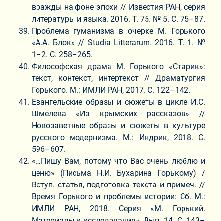
вражды на фоне эпохи // Известия РАН, серия
литературы и языка. 2016. Т. 75. № 5. С. 75–87.
Проблема гуманизма в очерке М. Горького
«А.А. Блок» // Studia Litterarum. 2016. Т. 1. №
1–2. С. 258–265.
Философская драма М. Горького «Старик»:
текст, контекст, интертекст // Драматургия
Горького. М.: ИМЛИ РАН, 2017. С. 122–142.
Евангельские образы и сюжеты в цикле И.С.
Шмелева «Из крымских рассказов» //
Новозаветные образы и сюжеты в культуре
русского модернизма. М.: Индрик, 2018. С.
596–607.
«…Пишу Вам, потому что Вас очень люблю и
ценю» (Письма Н.И. Бухарина Горькому) /
Вступ. статья, подготовка текста и примеч. //
Время Горького и проблемы истории: Сб. М.:
ИМЛИ РАН, 2018. Серия «М. Горький.
Материалы и исследования». Вып. 14. С. 143–