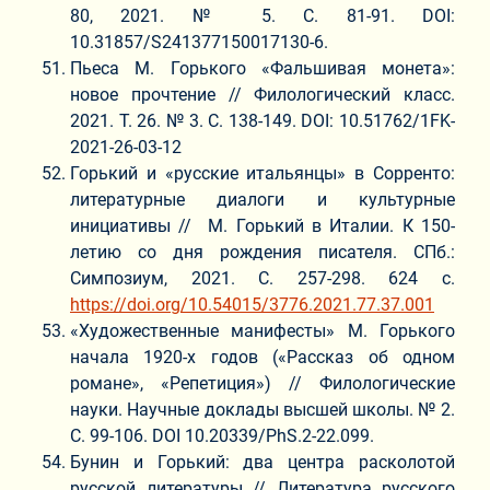
80, 2021. № 5. С. 81-91. DOI:
10.31857/S241377150017130-6.
Пьеса М. Горького «Фальшивая монета»:
новое прочтение // Филологический класс.
2021. Т. 26. № 3. С. 138-149. DOI: 10.51762/1FK-
2021-26-03-12
Горький и «русские итальянцы» в Сорренто:
литературные диалоги и культурные
инициативы // М. Горький в Италии. К 150-
летию со дня рождения писателя. СПб.:
Симпозиум, 2021. С. 257-298. 624 с.
https://doi.org/10.54015/3776.2021.77.37.001
«Художественные манифесты» М. Горького
начала 1920-х годов («Рассказ об одном
романе», «Репетиция») // Филологические
науки. Научные доклады высшей школы. № 2.
С. 99-106. DOI 10.20339/PhS.2-22.099.
Бунин и Горький: два центра расколотой
русской литературы // Литература русского