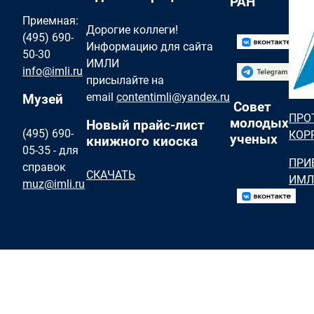
РАН
Приемная:
Дорогие коллеги!
(495) 690-
Информацию для сайта
50-30
ИМЛИ
info@imli.ru
присылайте на
email
contentimli@yandex.ru
Музей
Совет
ПРО
молодых
Новый прайс-лист
(495) 690-
КОР
ученых
книжного киоска
05-35 - для
ПРИ
справок
СКАЧАТЬ
ИМЛ
muz@imli.ru