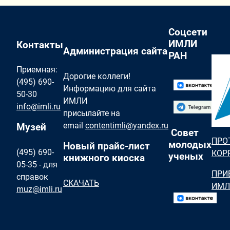
Соцсети
ИМЛИ
Контакты
Администрация сайта
РАН
Приемная:
Дорогие коллеги!
(495) 690-
Информацию для сайта
50-30
ИМЛИ
info@imli.ru
присылайте на
email
contentimli@yandex.ru
Музей
Совет
ПРО
молодых
Новый прайс-лист
(495) 690-
КОР
ученых
книжного киоска
05-35 - для
ПРИ
справок
СКАЧАТЬ
ИМЛ
muz@imli.ru