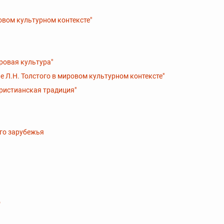
овом культурном контексте"
ровая культура"
е Л.Н. Толстого в мировом культурном контексте"
христианская традиция"
ого зарубежья
о