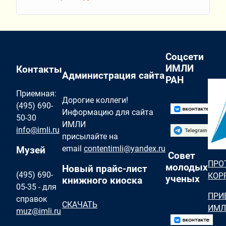
Соцсети
ИМЛИ
Контакты
Администрация сайта
РАН
Приемная:
Дорогие коллеги!
(495) 690-
Информацию для сайта
50-30
ИМЛИ
info@imli.ru
присылайте на
email
contentimli@yandex.ru
Музей
Совет
ПРО
молодых
Новый прайс-лист
(495) 690-
КОР
ученых
книжного киоска
05-35 - для
ПРИ
справок
СКАЧАТЬ
ИМЛ
muz@imli.ru