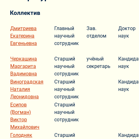
Коллектив
Дмитриева
Главный
Зав.
Доктор
Екатерина
научный
отделом
наук
Евгеньевна
сотрудник
Черкашина
Старший
учёный
Кандида
Маргарита
научный
секретарь
наук
Вадимовна
сотрудник
Виноградская
Старший
Кандида
Наталия
научный
наук
Леонидовна
сотрудник
Есипов
Старший
(Вогман)
научный
Виктор
сотрудник
Михайлович
Голодняк
Старший
Кандида