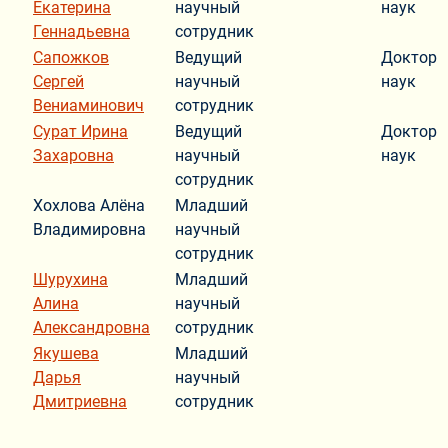
Екатерина
научный
наук
Геннадьевна
сотрудник
Сапожков
Ведущий
Доктор
Сергей
научный
наук
Вениаминович
сотрудник
Сурат Ирина
Ведущий
Доктор
Захаровна
научный
наук
сотрудник
Хохлова Алёна
Младший
Владимировна
научный
сотрудник
Шурухина
Младший
Алина
научный
Александровна
сотрудник
Якушева
Младший
Дарья
научный
Дмитриевна
сотрудник