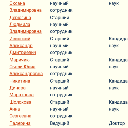
Оксана
научный
наук
Владимировна
сотрудник
Дерюгина
Старший
Людмила
научный
Владимировна
сотрудник
Ивинский
Старший
Кандида
Александр
научный
наук
Дмитриевич
сотрудник
Маричик-
Старший
Кандида
Сьоли Юлия
научный
наук
Александровна
сотрудник
Никитина
Старший
Кандида
Динара
научный
наук
Маратовна
сотрудник
Шолохова
Старший
Кандида
Анна
научный
наук
Сергеевна
сотрудник
Падерина
Ведущий
Доктор