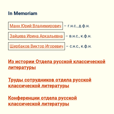
In Memoriam
Манн Юрий Владимирович
– г.н.с., д.ф.н.
Зайцева Ирина Аркадьевна
–
в.н.с., к.ф.н.
Щербаков Виктор Игоревич
–
с.н.с., к.ф.н.
Из истории Отдела русской классической
литературы
Труды сотрудников отдела русской
классической литературы
Конференции отдела русской
классической литературы