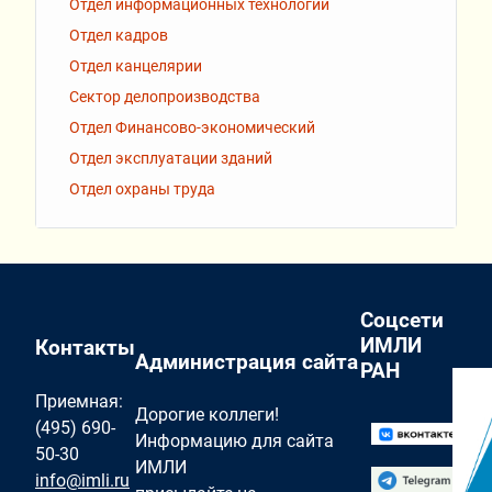
Отдел информационных технологий
Отдел кадров
Отдел канцелярии
Сектор делопроизводства
Отдел Финансово-экономический
Отдел эксплуатации зданий
Отдел охраны труда
Соцсети
ИМЛИ
Контакты
Администрация сайта
РАН
Приемная:
Дорогие коллеги!
(495) 690-
Информацию для сайта
50-30
ИМЛИ
info@imli.ru