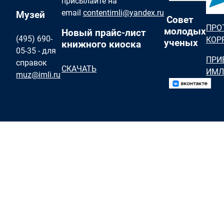
присылайте на
email
contentimli@yandex.ru
Музей
Совет
ПРО
молодых
Новый прайс-лист
(495) 690-
КОР
ученых
книжного киоска
05-35 - для
ПРИ
справок
СКАЧАТЬ
ИМЛ
muz@imli.ru