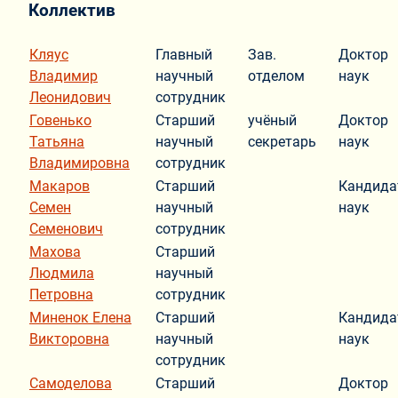
Коллектив
Кляус
Главный
Зав.
Доктор
Владимир
научный
отделом
наук
Леонидович
сотрудник
Говенько
Старший
учёный
Доктор
Татьяна
научный
секретарь
наук
Владимировна
сотрудник
Макаров
Старший
Кандида
Семен
научный
наук
Семенович
сотрудник
Махова
Старший
Людмила
научный
Петровна
сотрудник
Миненок Елена
Старший
Кандида
Викторовна
научный
наук
сотрудник
Самоделова
Старший
Доктор