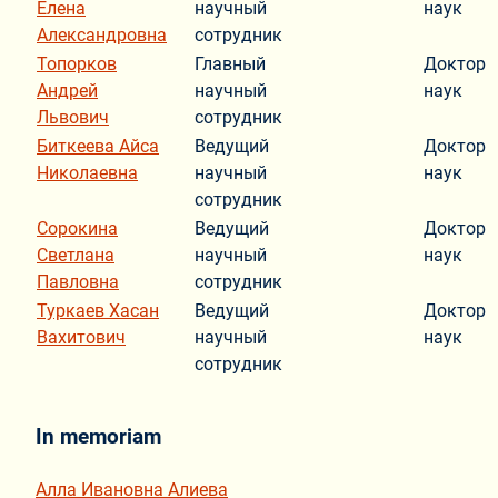
Елена
научный
наук
Александровна
сотрудник
Топорков
Главный
Доктор
Андрей
научный
наук
Львович
сотрудник
Биткеева Айса
Ведущий
Доктор
Николаевна
научный
наук
сотрудник
Сорокина
Ведущий
Доктор
Светлана
научный
наук
Павловна
сотрудник
Туркаев Хасан
Ведущий
Доктор
Вахитович
научный
наук
сотрудник
In memoriam
Алла Ивановна Алиева