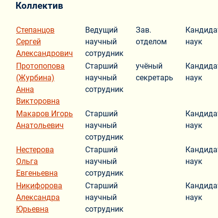
Коллектив
Степанцов
Ведущий
Зав.
Кандида
Сергей
научный
отделом
наук
Александрович
сотрудник
Протопопова
Старший
учёный
Кандида
(Журбина)
научный
секретарь
наук
Анна
сотрудник
Викторовна
Макаров Игорь
Старший
Кандида
Анатольевич
научный
наук
сотрудник
Нестерова
Старший
Кандида
Ольга
научный
наук
Евгеньевна
сотрудник
Никифорова
Старший
Кандида
Александра
научный
наук
Юрьевна
сотрудник