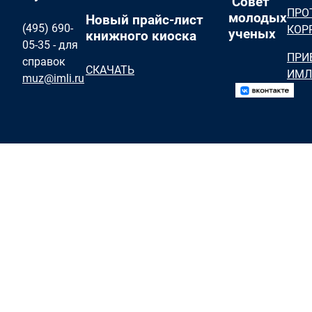
Совет
ПРО
молодых
Новый прайс-лист
(495) 690-
КОР
ученых
книжного киоска
05-35 - для
ПРИ
справок
СКАЧАТЬ
ИМЛ
muz@imli.ru