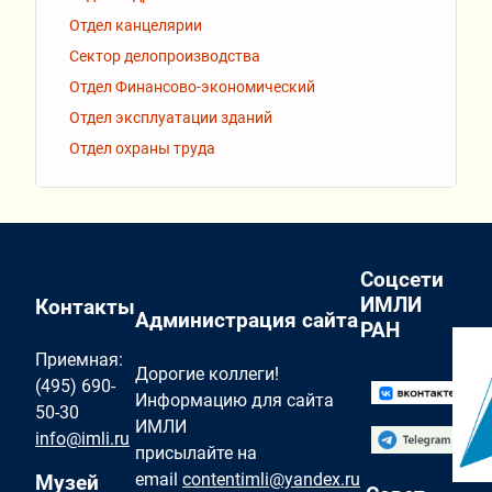
Отдел канцелярии
Сектор делопроизводства
Отдел Финансово-экономический
Отдел эксплуатации зданий
Отдел охраны труда
Соцсети
ИМЛИ
Контакты
Администрация сайта
РАН
Приемная:
Дорогие коллеги!
(495) 690-
Информацию для сайта
50-30
ИМЛИ
info@imli.ru
присылайте на
email
contentimli@yandex.ru
Музей