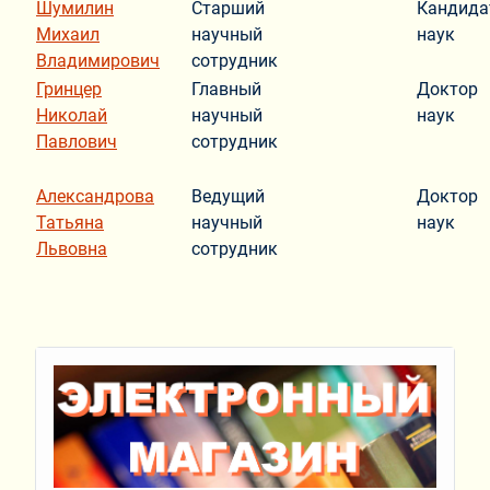
Шумилин
Старший
Кандида
Михаил
научный
наук
Владимирович
сотрудник
Гринцер
Главный
Доктор
Николай
научный
наук
Павлович
сотрудник
Александрова
Ведущий
Доктор
Татьяна
научный
наук
Львовна
сотрудник