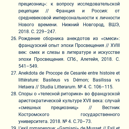
прециозниц»: к вопросу исследовательской
рецепции // Франция и Россия: от
средневековой имперсональности к личности
Нового времени. Нижний Новгород, ВШЭ,
2018. С. 229–247.
Рождение сборника анекдотов из «смеси»:
французский опыт эпохи Просвещения // XVIII
век: смех и слезы в литературе и искусстве
эпохи Просвещения. СПб., Алетейя, 2018. С.
541–549.
Anekdota de Procope de Cesarée entre histoire et
littérature: Basileus vs Démon; Basilissa vs
Hetaera // Studia Litterarum. № 4. С. 106–115.
Споры о «телесной риторике» во французской
аристократической культуре XVII века: случай
«смешных прециозниц» // Вестник
Костромского государственного
университета. 2018. № 4. С.70–73.
L’exil romanesque: «Gamiani» de Musset // Exil et