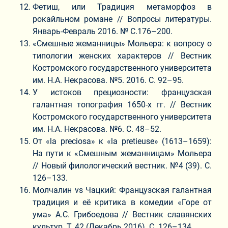
Фетиш, или Традиция метаморфоз в
рокайльном романе // Вопросы литературы.
Январь-Февраль 2016. № С.176–200.
«Смешные жеманницы» Мольера: к вопросу о
типологии женских характеров // Вестник
Костромского государственного университета
им. Н.А. Некрасова. №5. 2016. С. 92–95.
У истоков прециозности: французская
галантная топография 1650-х гг. // Вестник
Костромского государственного университета
им. Н.А. Некрасова. №6. С. 48–52.
От «la preciosa» к «la pretieuse» (1613–1659):
На пути к «Смешным жеманницам» Мольера
// Новый филологический вестник. №4 (39). С.
126–133.
Молчалин vs Чацкий: Французская галантная
традиция и её критика в комедии «Горе от
ума» А.С. Грибоедова // Вестник славянских
культур. Т. 42 (Декабрь 2016). C. 126–134.