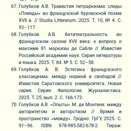
Голубков А.В. Травестия петраркизма: следы
«Плеяды» во французской бурлескной поэме
XVII в. // Studia Litterarum. 2025. Т. 10, № 4. С.
92–117.
Голубков А.В. Антитеатральность во
французском салоне XVII века: к вопросу о
максиме 81 маркизы де Сабле // Известия
Российской академии наук. Серия литературы
и языка. 2025. Т. 84. № 5. С. 52–58.
Голубков А. В. Эстетика французского
классицизма: между нормой и свободой //
Известия Саратовского университета. Новая
серия. Серия: Филология. Журналистика.
2025. Т. 25, вып. 2. С. 166-173.
Голубков А.В. «Опыты» М. де Монтеня: между
авторитетом и авторством // Время и
пространство «между». Гродно: ГрГУ, 2025. С.
91–96. ISBN 978-985-582-678-2. Тираж: