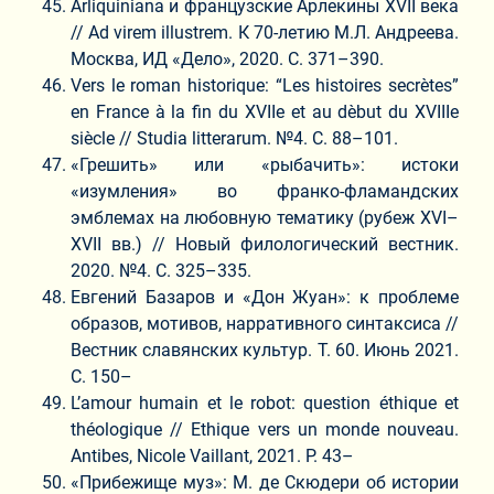
Arliquiniana и французские Арлекины XVII века
// Ad virem illustrem. К 70-летию М.Л. Андреева.
Москва, ИД «Дело», 2020. С. 371–390.
Vers le roman historique: “Les histoires secrètes”
en France à la fin du XVIIe et au dèbut du XVIIIe
siècle // Studia litterarum. №4. C. 88–101.
«Грешить» или «рыбачить»: истоки
«изумления» во франко-фламандских
эмблемах на любовную тематику (рубеж XVI–
XVII вв.) // Новый филологический вестник.
2020. №4. С. 325–335.
Евгений Базаров и «Дон Жуан»: к проблеме
образов, мотивов, нарративного синтаксиса //
Вестник славянских культур. Т. 60. Июнь 2021.
С. 150–
L’amour humain et le robot: question éthique et
théologique // Ethique vers un monde nouveau.
Antibes, Nicole Vaillant, 2021. P. 43–
«Прибежище муз»: М. де Скюдери об истории