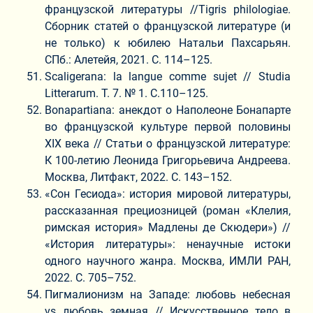
французской литературы //Tigris philologiae.
Сборник статей о французской литературе (и
не только) к юбилею Натальи Пахсарьян.
СПб.: Алетейя, 2021. С. 114–125.
Scaligerana: la langue comme sujet // Studia
Litterarum. Т. 7. № 1. С.110–125.
Bonapartiana: анекдот о Наполеоне Бонапарте
во французской культуре первой половины
XIX века // Статьи о французской литературе:
К 100-летию Леонида Григорьевича Андреева.
Москва, Литфакт, 2022. С. 143–152.
«Сон Гесиода»: история мировой литературы,
рассказанная прециозницей (роман «Клелия,
римская история» Мадлены де Скюдери») //
«История литературы»: ненаучные истоки
одного научного жанра. Москва, ИМЛИ РАН,
2022. С. 705–752.
Пигмалионизм на Западе: любовь небесная
vs любовь земная // Искусственное тело в