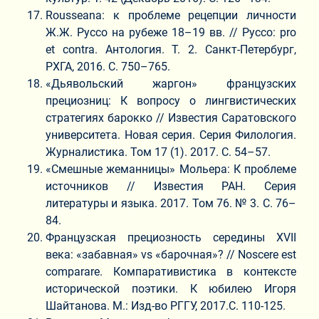
Rousseana: к проблеме рецепции личности
Ж.Ж. Руссо на рубеже 18–19 вв. // Руссо: pro
et contra. Антология. Т. 2. Санкт-Петербург,
РХГА, 2016. С. 750–765.
«Дьявольский жаргон» французских
прециозниц: К вопросу о лингвистических
стратегиях барокко // Известия Саратовского
университета. Новая серия. Серия Филология.
Журналистика. Том 17 (1). 2017. С. 54–57.
«Смешные жеманницы» Мольера: К проблеме
источников // Известия РАН. Серия
литературы и языка. 2017. Том 76. № 3. С. 76–
84.
Французская прециозность середины XVII
века: «забавная» vs «барочная»? // Noscere est
comparare. Компаративистика в контексте
исторической поэтики. К юбилею Игоря
Шайтанова. М.: Изд-во РГГУ, 2017.С. 110-125.