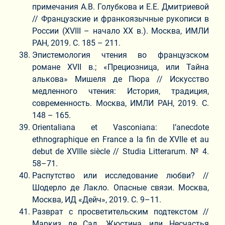
примечания А.В. Голубкова и Е.Е. Дмитриевой
// Французские и франкоязычные рукописи в
России (XVIII – начало XX в.). Москва, ИМЛИ
РАН, 2019. С. 185 – 211.
Эпистемология чтения во французском
романе XVII в.; «Прециозница, или Тайна
алькова» Мишеля де Пюра // Искусство
медленного чтения: История, традиция,
современность. Москва, ИМЛИ РАН, 2019. С.
148 – 165.
Orientaliana et Vasconiana: l’anecdote
ethnographique en France a la fin de XVIIe et au
debut de XVIIIe siècle // Studia Litterarum. № 4.
58–71.
Распутство или исследование любви? //
Шодерло де Лакло. Опасные связи. Москва,
Москва, ИД «Дейч», 2019. С. 9–11.
Разврат с просветительским подтекстом //
Маркиз де Сад. Жюстина, или Несчастья