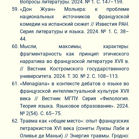
Вопросы литературы. 2024. № 1. С. 147–159.
«Дон Жуан» Мольера: к проблеме
национальных источников французской
комедии на испанский сюжет // Известия РАН.
Серия литературы и языка. 2024. № 1. С. 38–
44.
Мысли, максимы, характеры:
фрагментарность как принцип этического
нарратива во французской литературе XVII в.
// Вестник Костромского государственного
университета. 2024. Т. 30. № 2. С. 108–113.
«Menagiana» в контексте дебатов о языке во
французской интеллектуальной культуре XVII
века // Вестник МГПУ. Серия «Филология.
Теория языка. Языковое образование». 2024.
№ 2(54). С. 65–75.
Травма как «общее место»: опыт французских
петраркистов XVI века (сонеты Луизы Лабе и
Оливье де Маньи) // Энергия травмы. Гродно: