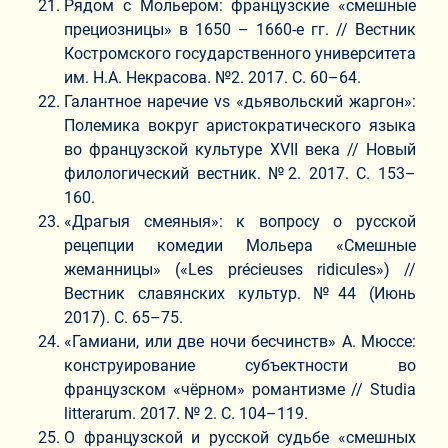
Рядом с Мольером: французские «смешные
прециозницы» в 1650 – 1660-е гг. // Вестник
Костромского государственного университета
им. Н.А. Некрасова. №2. 2017. С. 60–64.
Галантное наречие vs «дьявольский жаргон»:
Полемика вокруг аристократического языка
во французской культуре XVII века // Новый
филологический вестник. №2. 2017. С. 153–
160.
«Драгыя смеяныя»: к вопросу о русской
рецепции комедии Мольера «Смешные
жеманницы» («Les précieuses ridicules») //
Вестник славянских культур. №44 (Июнь
2017). С. 65–75.
«Гамиани, или две ночи бесчинств» А. Мюссе:
конструирование субъектности во
французском «чёрном» романтизме // Studia
litterarum. 2017. № 2. С. 104–119.
О французской и русской судьбе «смешных