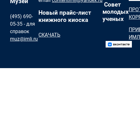
email
contentimli@yandex.ru
Музей
Совет
ПРО
молодых
Новый прайс-лист
(495) 690-
КОР
ученых
книжного киоска
05-35 - для
ПРИ
справок
СКАЧАТЬ
ИМЛ
muz@imli.ru