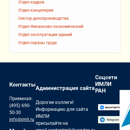
Отдел кадров
Отдел канцелярии
Сектор делопроизводства
Отдел Финансово-экономический
Отдел эксплуатации зданий
Отдел охраны труда
Соцсети
ИМЛИ
Контакты
Администрация сайта
РАН
Приемная:
Дорогие коллеги!
(495) 690-
Информацию для сайта
50-30
ИМЛИ
info@imli.ru
присылайте на