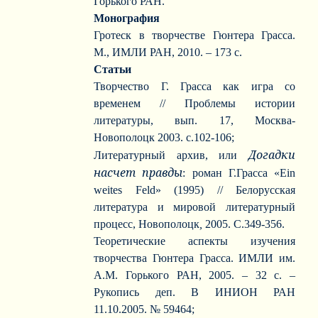
Горького РАН.
Монография
Гротеск в творчестве Гюнтера Грасса.
М., ИМЛИ РАН, 2010. – 173 с.
Статьи
Творчество Г. Грасса как игра со
временем
// Проблемы истории
литературы, вып. 17, Москва-
Новополоцк 2003. с.102-106;
Догадки
Литературный архив, или
насчет правды
: роман Г.Грасса «
Ein
weites
Feld
» (1995) // Белорусская
литература и мировой литературный
процесс, Новополоцк
,
2005. С.349-356.
Теоретические аспекты изучения
творчества Гюнтера Грасса. ИМЛИ им.
А.М. Горького РАН, 2005. – 32 с. –
Рукопись деп. В ИНИОН РАН
11.10.2005. № 59464;