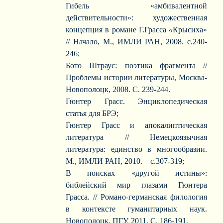
Гибель «амбивалентной
действительности»: художественная
концепция в романе Г.Грасса
«
Крысиха»
//
Начало, М., ИМЛИ РАН, 2008. с.240-
246;
Бото Штраус: поэтика фрагмента //
Проблемы истории литературы, Москва-
Новополоцк, 2008. С. 239-244.
Гюнтер Грасс. Энциклопедическая
статья для БРЭ;
Гюнтер Грасс и апокалиптическая
литература // Немецкоязычная
литература: единство в многообразии.
М., ИМЛИ РАН, 2010. – с.307-319;
В поисках «другой истины»:
библейский мир глазами Гюнтера
Грасса. // Романо-германская филология
в контексте
гуманитарных наук.
Новополоцк, ПГУ, 2011. С. 186-191.