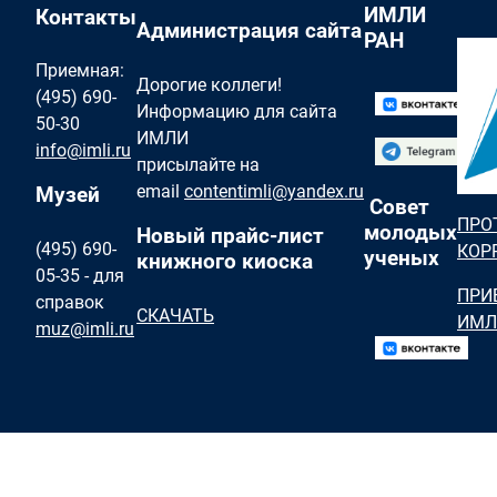
ИМЛИ
Контакты
Администрация сайта
РАН
Приемная:
Дорогие коллеги!
(495) 690-
Информацию для сайта
50-30
ИМЛИ
info@imli.ru
присылайте на
email
contentimli@yandex.ru
Музей
Совет
ПРО
молодых
Новый прайс-лист
(495) 690-
КОР
ученых
книжного киоска
05-35 - для
ПРИ
справок
СКАЧАТЬ
ИМЛ
muz@imli.ru