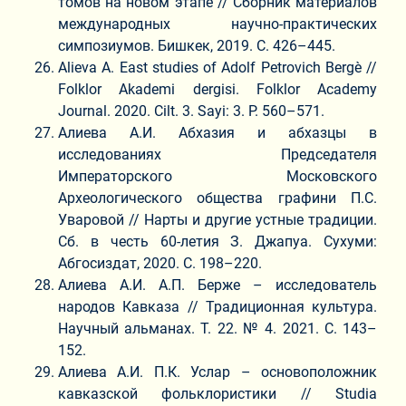
томов на новом этапе // Сборник материалов
международных научно-практических
симпозиумов. Бишкек, 2019. С. 426–445.
Alieva A. East studies of Adolf Petrovich Bergè //
Folklor Akademi dergisi. Folklor Academy
Journal. 2020. Cilt. 3. Sayi: 3. P. 560–571.
Алиева А.И. Абхазия и абхазцы в
исследованиях Председателя
Императорского Московского
Археологического общества графини П.С.
Уваровой // Нарты и другие устные традиции.
Сб. в честь 60-летия З. Джапуа. Сухуми:
Абгосиздат, 2020. С. 198–220.
Алиева А.И. А.П. Берже – исследователь
народов Кавказа // Традиционная культура.
Научный альманах. Т. 22. № 4. 2021. С. 143–
152.
Алиева А.И. П.К. Услар – основоположник
кавказской фольклористики // Studia