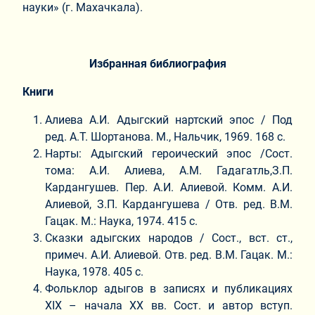
науки» (г. Махачкала).
Избранная библиография
Книги
Алиева А.И. Адыгский нартский эпос / Под
ред. А.Т. Шортанова. М., Нальчик, 1969. 168 с.
Нарты: Адыгский героический эпос /Сост.
тома: А.И. Алиева, А.М. Гадагатль,З.П.
Кардангушев. Пер. А.И. Алиевой. Комм. А.И.
Алиевой, З.П. Кардангушева / Отв. ред. В.М.
Гацак. М.: Наука, 1974. 415 с.
Сказки адыгских народов / Сост., вст. ст.,
примеч. А.И. Алиевой. Отв. ред. В.М. Гацак. М.:
Наука, 1978. 405 с.
Фольклор адыгов в записях и публикациях
ХIХ – начала ХХ вв. Сост. и автор вступ.