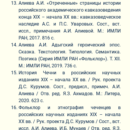
Алиева А.И. «Отреченные» страницы истории
российского академического кавказоведения
конца ХIХ – начала ХХ вв.: кавказоведческое
наследие А.С. и П.С. Уваровых. Сост., вст.
иссл., примечания А.И. Алиевой. М.: ИМЛИ
РАН, 2017. 816 с.
Алиева А.И. Адыгский героический эпос.
Сказка. Текстология. Типология. Семантика.
Поэтика (Серия ИМЛИ РАН «Фольклор»). Т. ХII.
М.: ИМЛИ РАН, 2019. 736 с.
История Чечни в российских научных
изданиях ХIХ – начала ХХ вв. / Рук. проекта
Д.С. Курумов. Сост., предисл., примеч. А.И.
Алиева / Отв. ред. Я.З. Ахмадов. М.: Литера,
2020. 623 с.
Фольклор и этнография чеченцев в
российских научных изданиях ХIХ – начала
ХХ вв. / Рук. проекта Д.С. Курумов / Сост., вст.
иссл. А.И. Алиева, И.Б. Мунаев / Отв. ред. Я.З.