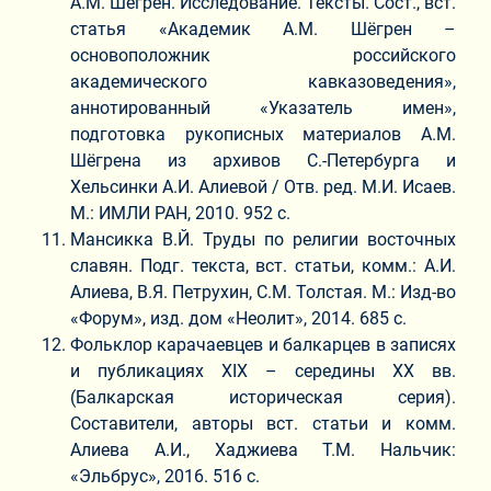
А.М. Шёгрен. Исследование. Тексты. Сост., вст.
статья «Академик А.М. Шёгрен –
основоположник российского
академического кавказоведения»,
аннотированный «Указатель имен»,
подготовка рукописных материалов А.М.
Шёгрена из архивов С.-Петербурга и
Хельсинки А.И. Алиевой / Отв. ред. М.И. Исаев.
М.: ИМЛИ РАН, 2010. 952 с.
Мансикка В.Й. Труды по религии восточных
славян. Подг. текста, вст. статьи, комм.: А.И.
Алиева, В.Я. Петрухин, С.М. Толстая. М.: Изд-во
«Форум», изд. дом «Неолит», 2014. 685 с.
Фольклор карачаевцев и балкарцев в записях
и публикациях ХIХ – середины ХХ вв.
(Балкарская историческая серия).
Составители, авторы вст. статьи и комм.
Алиева А.И., Хаджиева Т.М. Нальчик:
«Эльбрус», 2016. 516 с.