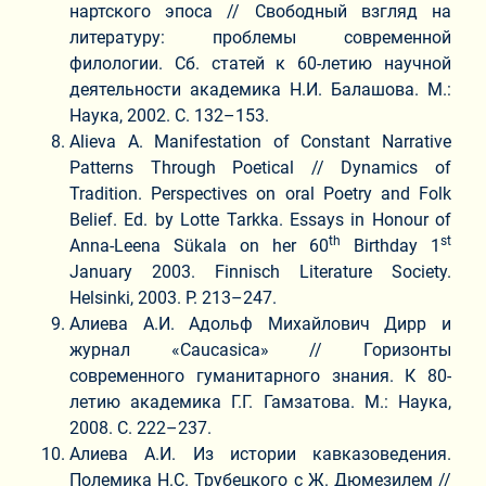
нартского эпоса // Свободный взгляд на
литературу: проблемы современной
филологии. Сб. статей к 60-летию научной
деятельности академика Н.И. Балашова. М.:
Наука, 2002. С. 132–153.
Alieva A. Manifestation of Constant Narrative
Patterns Through Poetical // Dynamics of
Tradition. Perspectives on oral Poetry and Folk
Belief. Ed. by Lotte Tarkka. Essays in Honour of
th
st
Anna-Leena Sükala on her 60
Birthday 1
January 2003. Finnisch Literature Society.
Helsinki, 2003. P. 213–247.
Алиева А.И. Адольф Михайлович Дирр и
журнал «Caucasica» // Горизонты
современного гуманитарного знания. К 80-
летию академика Г.Г. Гамзатова. М.: Наука,
2008. С. 222–237.
Алиева А.И. Из истории кавказоведения.
Полемика Н.С. Трубецкого с Ж. Дюмезилем //