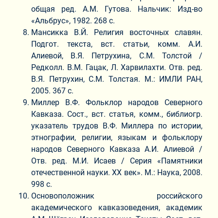
общая ред. А.М. Гутова. Нальчик: Изд-во
«Альбрус», 1982. 268 с.
Мансикка В.Й. Религия восточных славян.
Подгот. текста, вст. статьи, комм. А.И.
Алиевой, В.Я. Петрухина, С.М. Толстой /
Редколл. В.М. Гацак, Л. Харвилахти. Отв. ред.
В.Я. Петрухин, С.М. Толстая. М.: ИМЛИ РАН,
2005. 367 с.
Миллер В.Ф. Фольклор народов Северного
Кавказа. Сост., вст. статья, комм., библиогр.
указатель трудов В.Ф. Миллера по истории,
этнографии, религии, языкам и фольклору
народов Северного Кавказа А.И. Алиевой /
Отв. ред. М.И. Исаев / Серия «Памятники
отечественной науки. ХХ век». М.: Наука, 2008.
998 с.
Основоположник российского
академического кавказоведения, академик