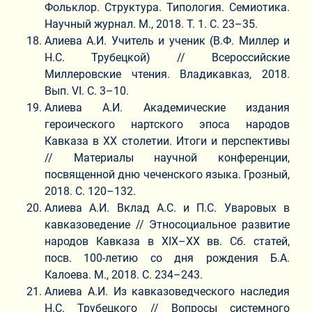
Фольклор. Структура. Типология. Семиотика.
Научный журнал. М., 2018. Т. 1. С. 23–35.
Алиева А.И. Учитель и ученик (В.Ф. Миллер и
Н.С. Трубецкой) // Всероссийские
Миллеровские чтения. Владикавказ, 2018.
Вып. VI. С. 3–10.
Алиева А.И. Академические издания
героического нартского эпоса народов
Кавказа в ХХ столетии. Итоги и перспективы
// Материалы научной конференции,
посвященной дню чеченского языка. Грозный,
2018. С. 120–132.
Алиева А.И. Вклад А.С. и П.С. Уваровых в
кавказоведение // Этносоциальное развитие
народов Кавказа в ХIХ–ХХ вв. Сб. статей,
посв. 100-летию со дня рождения Б.А.
Калоева. М., 2018. С. 234–243.
Алиева А.И. Из кавказоведческого наследия
Н.С. Трубецкого // Вопросы системного