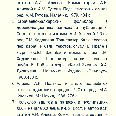
статьи А.И. Алиева. Комментарии А.И.
Алиевой и А.М. Гутова. Подг. текстов и общая
ред. А.М. Гутова. Нальчик, 1979. 404 с.
Карачаево-балкарский фольклор в
дореволюционных записях и публикациях.
Сост., вст. статья и комм. А.И. Алиевой / Отв.
ред. Т.М. Хаджиева. Транслитер. балк. текстов,
пер. карач. и балк. текстов, опубл. В. Прёле в
журн. «Keleti Szemle» и комм. к ним Т.М.
Хаджиевой. Транслитер. карач. текстов,
опубл. В. Прёле в журн. «Keleti Szemle», А.А.
Джапуева. Нальчик: Изд-во «Эльбрус»,
1983.433 с.
Алиева А.И. Поэтика и стиль волшебных
сказок адыгских народов / Отв. ред. М.А.
Кумахов. М.: Наука, 1986. 276 с.
Фольклор адыгов в записях и публикациях
ХIХ – начала ХХ века. Кн. 2. Сост. и автор вст.
статьи А.И. Алиева. Комм., транслитерация и