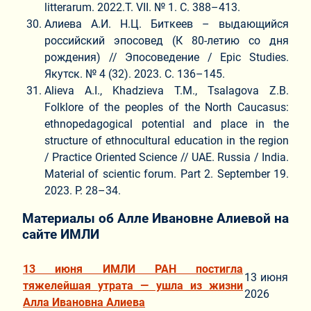
litterarum. 2022.Т. VII. № 1. С. 388–413.
Алиева А.И. Н.Ц. Биткеев – выдающийся
российский эпосовед (К 80-летию со дня
рождения) // Эпосоведение / Epic Studies.
Якутск. № 4 (32). 2023. С. 136–145.
Alieva A.I., Khadzieva T.M., Tsalagova Z.B.
Folklore of the peoples of the North Caucasus:
ethnopedagogical potential and place in the
structure of ethnocultural education in the region
/ Practice Oriented Science // UAE. Russia / India.
Material of scientic forum. Part 2. September 19.
2023. P. 28–34.
Материалы об Алле Ивановне Алиевой на
сайте ИМЛИ
13 июня ИМЛИ РАН постигла
13 июня
тяжелейшая утрата — ушла из жизни
2026
Алла Ивановна Алиева