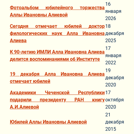
16
Фотоальбом юбилейного торжества
января
Аллы Ивановны Алиевой
2026
Сегодня отмечает юбилей доктор
18
филологических наук Алла Ивановна
декабря
Алиева
2025
17
К 90-летию ИМЛИ Алла Ивановна Алиева
января
делится воспоминаниями об Институте
2022
19
19 декабря Алла Ивановна Алиева
декабря
отмечает юбилей
2020
Академики Чеченской Республики
17
подарили президенту РАН книгу
октября
А.И.Алиевой
2020
21
Юбилей Аллы Ивановны Алиевой
декабря
2015