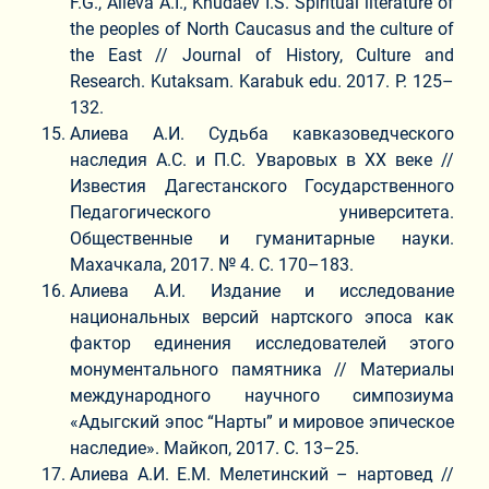
F.G., Alieva A.I., Khudaev I.S. Spiritual literature of
the peoples of North Caucasus and the culture of
the East // Journal of History, Culture and
Research. Kutaksam. Karabuk edu. 2017. P. 125–
132.
Алиева А.И. Судьба кавказоведческого
наследия А.С. и П.С. Уваровых в ХХ веке //
Известия Дагестанского Государственного
Педагогического университета.
Общественные и гуманитарные науки.
Махачкала, 2017. № 4. С. 170–183.
Алиева А.И. Издание и исследование
национальных версий нартского эпоса как
фактор единения исследователей этого
монументального памятника // Материалы
международного научного симпозиума
«Адыгский эпос “Нарты” и мировое эпическое
наследие». Майкоп, 2017. С. 13–25.
Алиева А.И. Е.М. Мелетинский – нартовед //