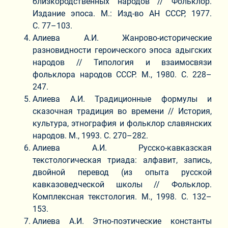
близкородственных народов // Фольклор.
Издание эпоса. М.: Изд-во АН СССР, 1977.
С. 77–103.
Алиева А.И. Жанрово-исторические
разновидности героического эпоса адыгских
народов // Типология и взаимосвязи
фольклора народов СССР. М., 1980. С. 228–
247.
Алиева А.И. Традиционные формулы и
сказочная традиция во времени // История,
культура, этнография и фольклор славянских
народов. М., 1993. С. 270–282.
Алиева А.И. Русско-кавказская
текстологическая триада: алфавит, запись,
двойной перевод (из опыта русской
кавказоведческой школы // Фольклор.
Комплексная текстология. М., 1998. С. 132–
153.
Алиева А.И. Этно-поэтические константы