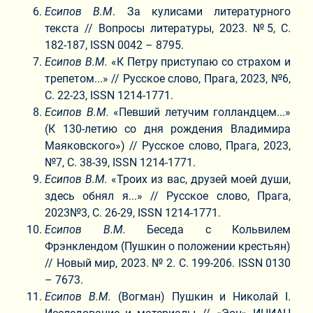
Есипов В.М
. За кулисами литературного
текста // Вопросы литературы, 2023. №5, С.
182-187, ISSN 0042 – 8795.
Есипов В.М.
«К Петру приступаю со страхом и
трепетом...» // Русское слово, Прага, 2023, №6,
С. 22-23, ISSN 1214-1771.
Есипов В.М.
«Певший летучим голландцем...»
(К 130-летию со дня рождения Владимира
Маяковского») // Русское слово, Прага, 2023,
№7, С. 38-39, ISSN 1214-1771.
Есипов В.М.
«Троих из вас, друзей моей души,
здесь обнял я...» // Русское слово, Прага,
2023№3, С. 26-29, ISSN 1214-1771.
Есипов В.М.
Беседа с Кольвилем
Фрэнклендом (Пушкин о положении крестьян)
// Новый мир, 2023. № 2. С. 199-206. ISSN 0130
– 7673.
Есипов В.М.
(Вогман) Пушкин и Николай I.