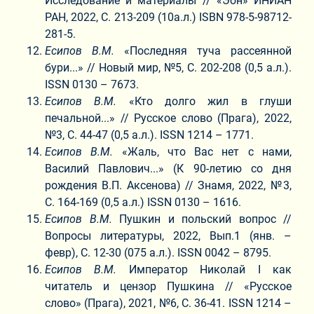
Исследование и материалы // «Эон» ИНИАН
РАН, 2022, С. 213-209 (10а.л.) ISBN 978-5-98712-
281-5.
Есипов В.М.
«Последняя туча рассеянной
бури...» // Новый мир, №5, С. 202-208 (0,5 а.л.).
ISSN 0130 – 7673.
Есипов В.М.
«Кто долго жил в глуши
печальной...» // Русское слово (Прага), 2022,
№3, С. 44-47 (0,5 а.л.). ISSN 1214 – 1771.
Есипов В.М.
«Жаль, что Вас нет с нами,
Василий Павлович...» (К 90-летию со дня
рождения В.П. Аксенова) // Знамя, 2022, №3,
С. 164-169 (0,5 а.л.) ISSN 0130 – 1616.
Есипов В.М.
Пушкин и польский вопрос //
Вопросы литературы, 2022, Вып.1 (янв. –
февр), С. 12-30 (075 а.л.). ISSN 0042 – 8795.
Есипов В.М.
Император Николай I как
читатель и цензор Пушкина // «Русское
слово» (Прага), 2021, №6, С. 36-41. ISSN 1214 –