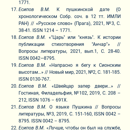
1771.
Есипов В.М.
К пушкинской дате (О
хронологическом Собр. соч. в 12 тт. ИМЛИ
РАН) // «Русское слово» (Прага), 2021, №3, С.
38-41. ISSN 1214 – 1771.
Есипов В.М.
«"Царь" или "князь". К истории
публикации стихотворения "Анчар"» //
Вопросы литературы, 2021, вып.1, С. 28-40.
ISSN 0042—8795.
Есипов В.М.
«Напрасно я бегу к Сионским
высотам…» // Новый мир, 2021, №2, С. 181-185.
ISSN 0130-767.
Есипов В.М.
«Швейцар запер двери…» //
Гостиная, Филадельфия, №102, 2019, С. 208 –
212, ISSN 1076 – 691Х.
Есипов В.М.
О языке Пушкина // Вопросы
литературы, №3, 2019, С. 151-160, ISSN 0042 –
8795. ISSN 0042 – 8795.
Есипов В.М.
«Лучше, чтобы он был на службе,