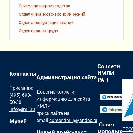
Сектор делопроизводства
Отдел Финансово-экономический
Отдел эксплуатации зданий
Отдел охраны труда
Соцсети
ИМЛИ
Контакты
Администрация сайта
РАН
Приемная:
Дорогие коллеги!
(495) 690-
Информацию для сайта
50-30
ИМЛИ
info@imli.ru
присылайте на
email
contentimli@yandex.ru
Музей
Совет
ПРО
молодых
Новый прайс-лист