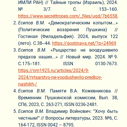
ИМЛИ РАН) // Тайные тропы (Израиль), 2024.
№3/7. С. 153‒160.
https://www.secrettropes.com/_files/ugd/7b6558_
Есипов В.М.
«Демократическим копытом...»
(Политические воззрения Пушкина) //
Гостиная (Филадельфия). 2024, выпуск 122
(лето). С.38‒44.
https://gostinaya.net/?p=24969
Есипов В.М.
«Рыцарство не воодушевило
предков наших...» // Новый мир. 2024. №9.
С.175‒181. ISSN 0130-7673.
https://nm1925.ru/articles/2024/9-
2024/rytsarstvo-ne-voodushevilo-predkov-
nashikh-/
Есипов В.М.
Памяти В.А. Кожевникова //
Временник Пушкинской комиссии, Вып. 38,
СПб, 2023, С. 263-271, ISSN 0236-2481.
Есипов В.М.
Владимир Войнович: “Хочу быть
честным!” // Вопросы литературы, 2023. №6, С.
164-172, ISSN 0042 – 8795.