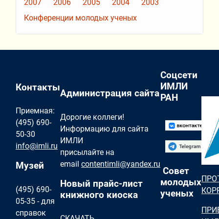
2007
2006
2005
2004
2003
Конференции молодых ученых
Соцсети
ИМЛИ
Контакты
Администрация сайта
РАН
Приемная:
Дорогие коллеги!
(495) 690-
Информацию для сайта
50-30
ИМЛИ
info@imli.ru
присылайте на
email
contentimli@yandex.ru
Музей
Совет
ПРО
молодых
Новый прайс-лист
(495) 690-
КОР
ученых
книжного киоска
05-35 - для
ПРИ
справок
СКАЧАТЬ