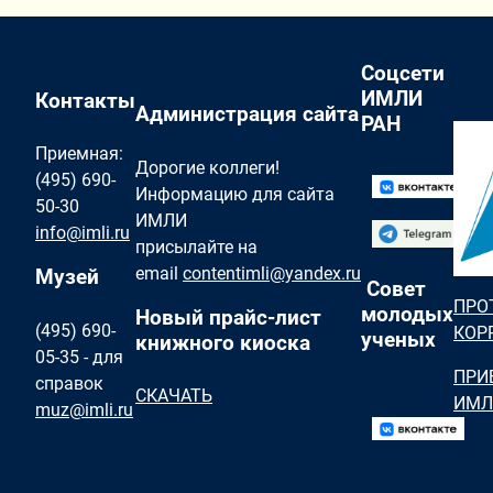
Соцсети
ИМЛИ
Контакты
Администрация сайта
РАН
Приемная:
Дорогие коллеги!
(495) 690-
Информацию для сайта
50-30
ИМЛИ
info@imli.ru
присылайте на
email
contentimli@yandex.ru
Музей
Совет
ПРО
молодых
Новый прайс-лист
(495) 690-
КОР
ученых
книжного киоска
05-35 - для
ПРИ
справок
СКАЧАТЬ
ИМЛ
muz@imli.ru