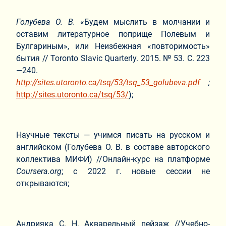
Голубева О. В.
«Будем мыслить в молчании и
оставим литературное поприще Полевым и
Булгариным», или Неизбежная «повторимость»
бытия // Toronto Slavic Quarterly. 2015. № 53. С. 223
—240.
http
://
sites
.
utoronto
.
ca
/
tsq
/53/
tsq
_53_
golubeva
.
pdf
;
http://sites.utoronto.ca/tsq/53/
);
Научные тексты — учимся писать на русском и
английском (Голубева О. В. в составе авторского
коллектива МИФИ) //Онлайн-курс на платформе
Coursera
.
org
; с 2022 г. новые сессии не
открываются;
Андрияка С. Н. Акварельный пейзаж //Учебно-