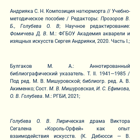
Андрияка С. Н. Композиция натюрморта // Учебно-
методическое пособие / Редакторы:
Прозоров В.
Б., Голубева О. В
; Научное редактирование:
Фомичева Д. В
. М.: ФГБОУ Академия акварели и
изящных искусств Сергея Андрияки, 2020. Часть I.;
Булгаков М. А.: Аннотированный
библиографический указатель. Т. II. 1941—1985 /
Под ред. М. В. Мишуровской; библиогр. ред. А. В.
Акименко; Сост.
М. В. Мишуровская, И. С. Ефимова,
О. В. Голубева
. М.: РГБИ, 2021;
Голубева О. В
. Лирическая драма Виктора
Сегалена «Король-Орфей» как опыт
взаимодействия искусств. (К. Дебюсси — В.