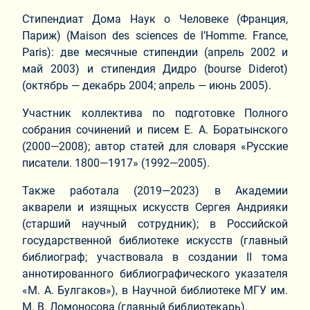
Стипендиат Дома Наук о Человеке (Франция,
Париж) (Maison des sciences de l’Homme. France,
Paris): две месячные стипендии (апрель 2002 и
май 2003) и стипендия Дидро (bourse Diderot)
(октябрь — декабрь 2004; апрель — июнь 2005).
Участник коллектива по подготовке Полного
собрания сочинений и писем Е. А. Боратынского
(2000—2008); автор статей для словаря «Русские
писатели. 1800—1917» (1992—2005).
Также работала (2019—2023) в Академии
акварели и изящных искусств Сергея Андрияки
(старший научный сотрудник); в Российской
государственной библиотеке искусств (главный
библиограф; участвовала в создании II тома
аннотированного библиографического указателя
«М. А. Булгаков»), в Научной библиотеке МГУ им.
М. В. Ломоносова (главный библиотекарь).