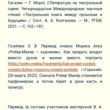
Сегален — Г. Моро) //Литература на театральной
сцене: Четырнадцатые Международные научные
чтения «Театральная книга между прошлым и
будущим» / Сост. А. А. Колганова. — М.: РГБИ,
2021. — С. 162—181;
Голубева О. В.
Перевод очерка Мориса Алуа
«Робер-Макер — художник». Как продать воздух
вместо духов и мазню вместо портрета
https://gorky.media/fragments/kak-prodat-vozduh-
vmesto-duhov-i-maznyu-vmesto-portreta
/«Горький»
(26 марта 2022). Сначала Робер Макер становится
парфюмером, а потом берет в руки кисть и
палитру;
Перевод (в составе участников мастерской В. А.