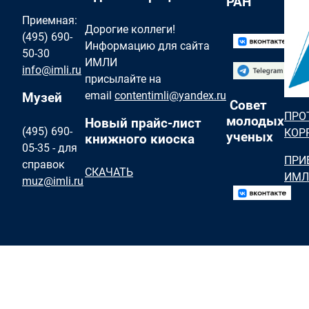
РАН
Приемная:
Дорогие коллеги!
(495) 690-
Информацию для сайта
50-30
ИМЛИ
info@imli.ru
присылайте на
email
contentimli@yandex.ru
Музей
Совет
ПРО
молодых
Новый прайс-лист
(495) 690-
КОР
ученых
книжного киоска
05-35 - для
ПРИ
справок
СКАЧАТЬ
ИМЛ
muz@imli.ru