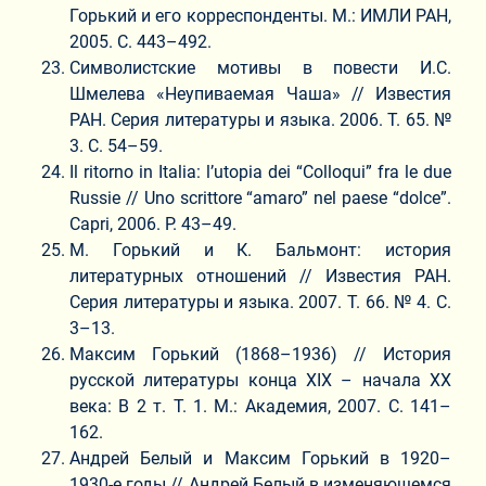
Горький и его корреспонденты. М.: ИМЛИ РАН,
2005. С. 443–492.
Символистские мотивы в повести И.С.
Шмелева «Неупиваемая Чаша» // Известия
РАН. Серия литературы и языка. 2006. Т. 65. №
3. С. 54–59.
Il ritorno in Italia: l’utopia dei “Colloqui” fra le due
Russie // Uno scrittore “amaro” nel paese “dolce”.
Capri, 2006. P. 43–49.
М. Горький и К. Бальмонт: история
литературных отношений // Известия РАН.
Серия литературы и языка. 2007. Т. 66. № 4. С.
3–13.
Максим Горький (1868–1936) // История
русской литературы конца ХIX – начала ХХ
века: В 2 т. Т. 1. М.: Академия, 2007. С. 141–
162.
Андрей Белый и Максим Горький в 1920–
1930-е годы // Андрей Белый в изменяющемся