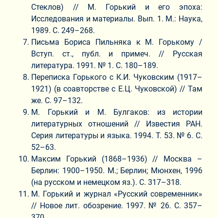
Стеклов) // М. Горький и его эпоха:
Исследования и материалы. Вып. 1. М.: Наука,
1989. С. 249–268.
Письма Бориса Пильняка к М. Горькому /
Вступ. ст., публ. и примеч. // Русская
литература. 1991. № 1. С. 180–189.
Переписка Горького с К.И. Чуковским (1917–
1921) (в соавторстве с Е.Ц. Чуковской) // Там
же. С. 97–132.
М. Горький и М. Булгаков: из истории
литературных отношений // Известия РАН.
Серия литературы и языка. 1994. Т. 53. № 6. С.
52–63.
Максим Горький (1868–1936) // Москва –
Берлин: 1900–1950. М.; Берлин; Мюнхен, 1996
(на русском и немецком яз.). С. 317–318.
М. Горький и журнал «Русский современник»
// Новое лит. обозрение. 1997. № 26. С. 357–
370.