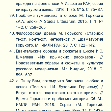
вражды на фоне эпохи // Известия РАН, серия
литературы и языка. 2016. Т. 75. № 5. С. 75–87.
Проблема гуманизма в очерке М. Горького
«А.А. Блок» // Studia Litterarum. 2016. Т. 1. №
1–2. С. 258–265.
Философская драма М. Горького «Старик»:
текст, контекст, интертекст // Драматургия
Горького. М.: ИМЛИ РАН, 2017. С. 122–142.
Евангельские образы и сюжеты в цикле И.С.
Шмелева «Из крымских рассказов» //
Новозаветные образы и сюжеты в культуре
русского модернизма. М.: Индрик, 2018. С.
596–607.
«…Пишу Вам, потому что Вас очень люблю и
ценю» (Письма Н.И. Бухарина Горькому) /
Вступ. статья, подготовка текста и примеч. //
Время Горького и проблемы истории: Сб. М.:
ИМЛИ РАН, 2018. Серия «М. Горький.
Материалы и исследования». Вып. 14. С. 143–