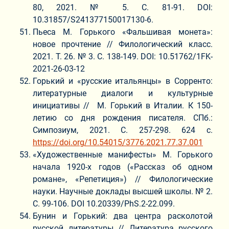
80, 2021. № 5. С. 81-91. DOI:
10.31857/S241377150017130-6.
Пьеса М. Горького «Фальшивая монета»:
новое прочтение // Филологический класс.
2021. Т. 26. № 3. С. 138-149. DOI: 10.51762/1FK-
2021-26-03-12
Горький и «русские итальянцы» в Сорренто:
литературные диалоги и культурные
инициативы // М. Горький в Италии. К 150-
летию со дня рождения писателя. СПб.:
Симпозиум, 2021. С. 257-298. 624 с.
https://doi.org/10.54015/3776.2021.77.37.001
«Художественные манифесты» М. Горького
начала 1920-х годов («Рассказ об одном
романе», «Репетиция») // Филологические
науки. Научные доклады высшей школы. № 2.
С. 99-106. DOI 10.20339/PhS.2-22.099.
Бунин и Горький: два центра расколотой
русской литературы // Литература русского