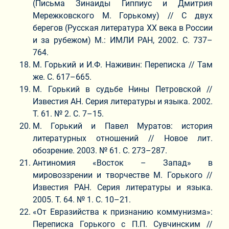
(Письма Зинаиды Гиппиус и Дмитрия
Мережковского М. Горькому) // С двух
берегов (Русская литература ХХ века в России
и за рубежом) М.: ИМЛИ РАН, 2002. С. 737–
764.
М. Горький и И.Ф. Наживин: Переписка // Там
же. С. 617–665.
М. Горький в судьбе Нины Петровской //
Известия АН. Серия литературы и языка. 2002.
Т. 61. № 2. С. 7–15.
М. Горький и Павел Муратов: история
литературных отношений // Новое лит.
обозрение. 2003. № 61. С. 273–287.
Антиномия «Восток – Запад» в
мировоззрении и творчестве М. Горького //
Известия РАН. Серия литературы и языка.
2005. Т. 64. № 1. С. 10–21.
«От Евразийства к признанию коммунизма»:
Переписка Горького с П.П. Сувчинским //