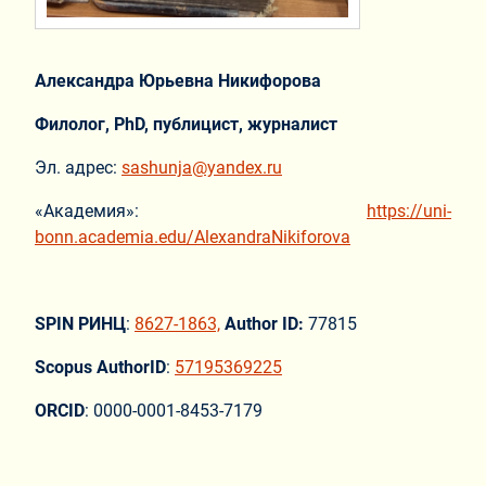
Александра Юрьевна Никифорова
Филолог,
PhD
, публицист, журналист
Эл. адрес:
sashunja@yandex.ru
«Академия»:
https://uni-
bonn.academia.edu/AlexandraNikiforova
SPIN РИНЦ
:
8627-1863,
Author ID
:
77815
Scopus AuthorID
:
57195369225
ORCID
: 0000-0001-8453-7179