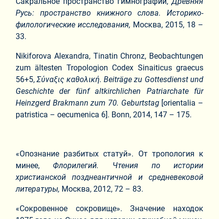
Сакральное пространство гимнографии,
Древняя
Русь: пространство книжного слова. Историко-
филологические исследования,
Москва, 2015, 18 –
33.
Nikiforova Alexandra, Tinatin Chronz, Beobachtungen
zum ältesten Tropologion Codex Sinaiticus graecus
56+5,
Σύναξις καθολική.
Beiträge zu Gottesdienst und
Geschichte der fünf altkirchlichen Patriarchate für
Heinzgerd Brakmann zum 70. Geburtstag
[orientalia –
patristica – oecumenica 6]. Bonn, 2014, 147 – 175.
«Опознание разбитых статуй». От тропология к
минее,
Флорилегий. Чтения по истории
христианской позднеантичной и средневековой
литературы,
Москва, 2012, 72 – 83.
«Сокровенное сокровище». Значение находок