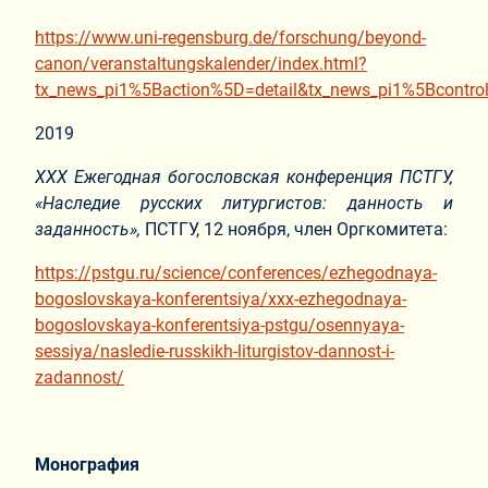
https://www.uni-regensburg.de/forschung/beyond-
canon/veranstaltungskalender/index.html?
tx_news_pi1%5Baction%5D=detail&tx_news_pi1%5Bcon
2019
XXX Ежегодная богословская конференция ПСТГУ,
«
Наследие русских литургистов: данность и
заданность»,
ПСТГУ, 12 ноября, член Оргкомитета:
https://pstgu.ru/science/conferences/ezhegodnaya-
bogoslovskaya-konferentsiya/xxx-ezhegodnaya-
bogoslovskaya-konferentsiya-pstgu/osennyaya-
sessiya/nasledie-russkikh-liturgistov-dannost-i-
zadannost/
Монография