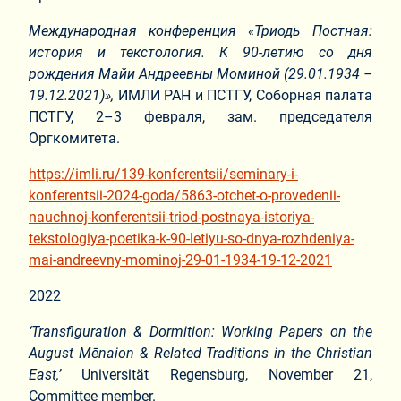
Международная конференция «Триодь Постная:
история и текстология. К 90-летию со дня
рождения Майи Андреевны Моминой (29.01.1934 –
19.12.2021)»,
ИМЛИ РАН и ПСТГУ, Соборная палата
ПСТГУ, 2–3 февраля, зам. председателя
Оргкомитета.
https://imli.ru/139-konferentsii/seminary-i-
konferentsii-2024-goda/5863-otchet-o-provedenii-
nauchnoj-konferentsii-triod-postnaya-istoriya-
tekstologiya-poetika-k-90-letiyu-so-dnya-rozhdeniya-
mai-andreevny-mominoj-29-01-1934-19-12-2021
2022
‘
Transfiguration & Dormition: Working Papers on the
August Mēnaion & Related Traditions in the Christian
East,’
Universität Regensburg, November 21,
Сommittee member.