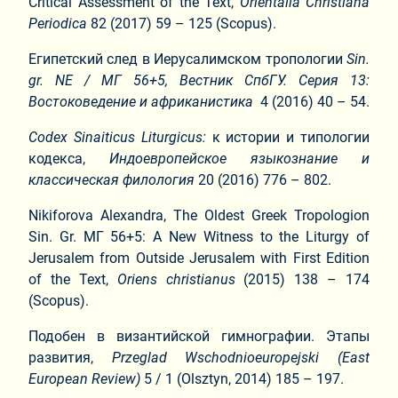
Critical Assessment of the Text,
Orientalia Christiana
Periodica
82 (2017) 59 – 125 (Scopus).
Египетский след в Иерусалимском тропологии
Sin.
gr. ΝΕ / ΜΓ 56+5, Вестник СпбГУ. Серия 13:
Востоковедение и африканистика
4 (2016) 40 – 54.
Codex Sinaiticus Liturgicus:
к истории и типологии
кодекса,
Индоевропейское языкознание и
классическая филология
20 (2016) 776 – 802.
Nikiforova Alexandra, The Oldest Greek Tropologion
Sin. Gr. ΜΓ 56+5: A New Witness to the Liturgy of
Jerusalem from Outside Jerusalem with First Edition
of the Text,
Oriens christianus
(2015) 138 – 174
(Scopus).
Подобен в византийской гимнографии. Этапы
развития,
Przeglad Wschodnioeuropejski (East
European Review)
5 / 1 (Olsztyn, 2014) 185 – 197.