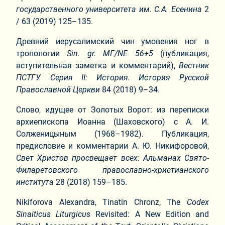
государственного университета им. С.А. Есенина
2
/ 63 (2019) 125–135.
Древний иерусалимский чин умовения ног в
тропологии
Sin
.
gr
.
ΜΓ
/
ΝΕ
56+5
(публикация,
вступительная заметка и комментарий),
Вестник
ПСТГУ. Серия II: История. История Русской
Православной Церкви
84 (2018) 9–34.
Слово, идущее от Золотых Ворот: из переписки
архиепископа Иоанна (Шаховского) с А. И.
Солженицыным (1968–1982). Публикация,
предисловие и комментарии А. Ю. Никифоровой,
Свет Христов просвещает всех: Альманах Свято-
Филаретовского православно-христианского
института
28 (2018) 159–185.
Nikiforova Alexandra, Tinatin Chronz, The
Codex
Sinaiticus Liturgicus
Revisited: A New Edition and