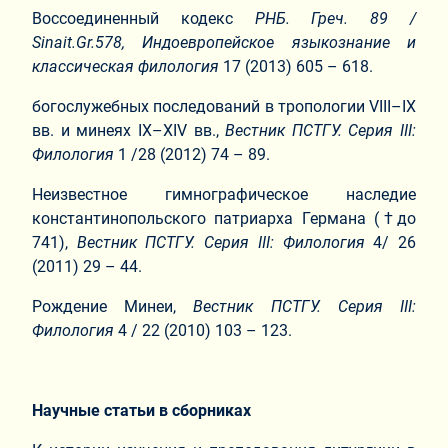
Воссоединенный кодекс
РНБ. Греч. 89 /
Sinait.Gr.578,
Индоевропейское языкознание и
классическая филология
17 (2013) 605 – 618.
богослужебных последований в тропологии VIII–IX
вв. и минеях IX–XIV вв.,
Вестник ПСТГУ.
Серия I
I
I:
Филология
1 /28 (2012) 74 – 89.
Неизвестное гимнографическое наследие
константинопольского патриарха Германа (†до
741),
Вестник ПСТГУ.
Серия I
I
I:
Филология
4/ 26
(2011) 29 – 44.
Рождение Минеи,
Вестник ПСТГУ.
Серия I
I
I:
Филология
4 / 22 (2010) 103 – 123.
Научные статьи в сборниках