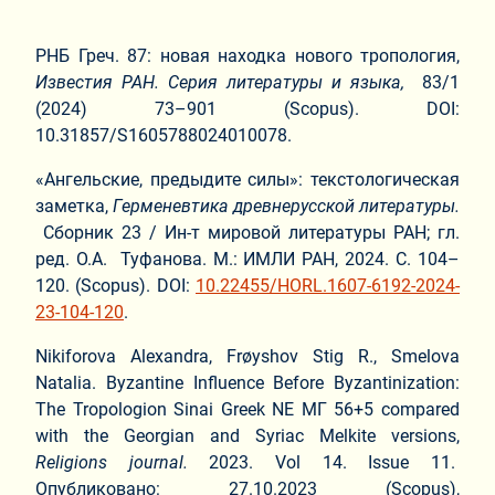
РНБ Греч. 87: новая находка нового тропология,
Известия
РАН
.
Серия литературы и языка,
83/1
(2024) 73–901 (Scopus). DOI:
10.31857/S1605788024010078.
«Ангельские, предыдите силы»: текстологическая
заметка,
Герменевтика древнерусской литературы.
Сборник 23 / Ин-т мировой литературы РАН; гл.
ред. О.А. Туфанова. М.: ИМЛИ РАН, 2024. С. 104–
120. (Scopus). DOI:
10.22455/HORL.1607-6192-2024-
23-104-120
.
Nikiforova Alexandra, Frøyshov Stig R., Smelova
Natalia. Byzantine Influence Before Byzantinization:
The Tropologion Sinai Greek NE ΜΓ 56+5 compared
with the Georgian and Syriac Melkite versions,
Religions
journal.
2023. Vol 14. Issue 11.
Опубликовано: 27.10.2023 (Scopus),