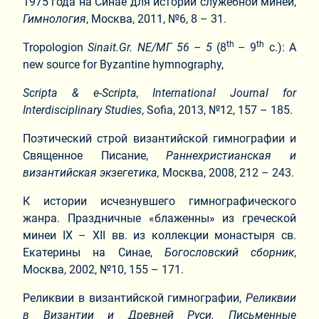
1975 года на Синае для истории служебной минеи,
Гимнология
, Москва, 2011, №6, 8 – 31.
th
th
Tropologion
Sinait.Gr.
ΝΕ
/
ΜΓ
56 – 5
(8
– 9
c.): A
new source for Byzantine hymnography,
Scripta & e-Scripta
,
International Journal for
Interdisciplinary Studies
, Sofia, 2013, №12, 157 – 185.
Поэтический строй византийской гимнографии и
Священное Писание,
Раннехристианская и
византийская экзегетика,
Москва, 2008, 212 – 243.
К истории исчезнувшего гимнографического
жанра. Праздничные «блаженны» из греческой
минеи IX – XII вв. из коллекции монастыря св.
Екатерины на Синае,
Богословский сборник
,
Москва, 2002, №10, 155 – 171.
Реликвии в византийской гимнографии,
Реликвии
в Византии и Древней Руси. Письменные