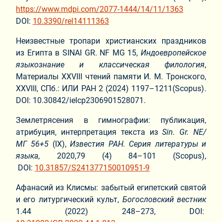
https://www.mdpi.com/2077-1444/14/11/1363
DOI:
10.3390/rel14111363
Неизвестные тропари христианских праздников
из Египта в SINAI GR. NF MG 15,
Индоевропейское
языкознание и классическая филология
,
Материалы XXVIII чтений памяти И. М. Тронского,
XXVIII, СПб.: ИЛИ РАН 2 (2024) 1197–1211(Scopus).
DOI: 10.30842/ielcp2306901528071.
Землетрясения в гимнографии: публикация,
атрибуция, интерпретация текста из
Sin. Gr.
ΝΕ
/
ΜΓ
56+5
(IX),
Известия РАН. Серия литературы и
языка,
2020,79 (4) 84–101 (Scopus),
DOI:
10.31857/S241377150010951-9
Афанасий из Клисмы: забытый египетский святой
и его литургический культ,
Богословский вестник
1.44 (2022) 248–273, DOI: