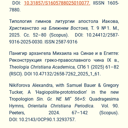
DOI:
10.31857/S1605788025010077.
IISSN 1605-
7880.
Типология гимнов литургии апостола Иакова,
Христианство на Ближнем Востоке,
Т. 9 №1. М.,
2025. Сс. 52–80 (Scopus). DOI: 10.24412/2587-
9316-2025-0030. ISSN 2587-9316
Панигир архангела Михаила на Синае и в Египте:
Реконструкция греко-православного чина IX в.,
Theologia
Christiana
Academica
,
СПб 1 (2025) 61–82
(RSCI). DOI 10.47132/2658-7262_2025_1_61.
Nikiforova Alexandra, with Samuel Bauer & Gregory
Tucker, A ‘Hagiopolite-prototriodion’ in the new
Tropologion
Sin. Gr. NΕ ΜΓ 56+5:
Quadragesima
Hymns,
O
rientalia
C
h
ristiana Periodica.
Vol. 90.
Peeters, 2024. 67–142 (Scopus).
DOI:
10.2143/OCP.90.1.3293757.