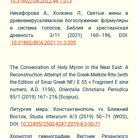
10.31802/GB.2022.44.1.013
Никифорова А., Холкина Л., Святые жены в
древнеиерусалимском богослужении: формуляры
и система топосов,
Библия и христианская
древность
3/11 (2021) 160–196, DOI:
10.31802/BCA.2021.11.3.005
The Consecration of Holy Myron in the Near East: A
Reconstruction Attempt of the Greek-Melkite Rite (with
the Edition of Sinai Greek NF/ E 55 + Fragment E sine
numero, A.D. 1156),
Orientalia Christiana Periodica
85/1 (2019) 167–216 (Scopus).
Литургия мира: Константинополь vs Ближний
Восток,
Studia
litterarum
4/3 (2019) 50–71 (WOS),
DOI:
10.22455/2500-4247-2019-4-3-50-71
Хронотоп гимнографии,
Вестник Рязанского