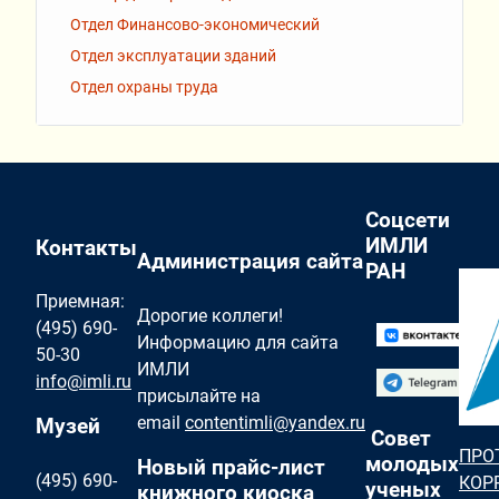
Отдел Финансово-экономический
Отдел эксплуатации зданий
Отдел охраны труда
Соцсети
ИМЛИ
Контакты
Администрация сайта
РАН
Приемная:
Дорогие коллеги!
(495) 690-
Информацию для сайта
50-30
ИМЛИ
info@imli.ru
присылайте на
email
contentimli@yandex.ru
Музей
Совет
ПРО
молодых
Новый прайс-лист
(495) 690-
КОР
ученых
книжного киоска