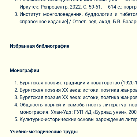
Иркутск: Репроцентр, 2022. С. 59-61. – 614 с.: портр
Институт монголоведения, буддологии и тибетол
справочное издание] / Ответ. ред. акад. Б.В. Базаро
Избранная библиография
Монографии
Бурятская поэзия: традиции и новаторство (1920-198
Бурятская поэзия XX века: истоки, поэтика жанров.
Бурятская поэзия XX века: истоки, поэтика жанров. 2
Общность корней и самобытность литератур тюр
монография. Улан-Удэ: ГУП ИД «Буряад унэн», 2005
Культурно-исторические основы зарождения литерат
Учебно-методические труды