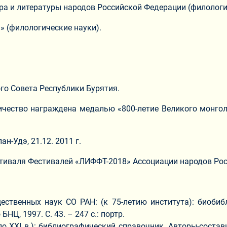
тура и литературы народов Российской Федерации (филологи
» (филологические науки).
о Совета Республики Бурятия.
ичество награждена медалью «800-летие Великого монго
н-Удэ, 21.12. 2011 г.
валя Фестивалей «ЛИФФТ-2018» Ассоциации народов России 
ественных наук СО РАН: (к 75-летию института): биобиб
НЦ, 1997. С. 43. – 247 с.: портр.
 XXI в.): библиографический справочник. Авторы-составит