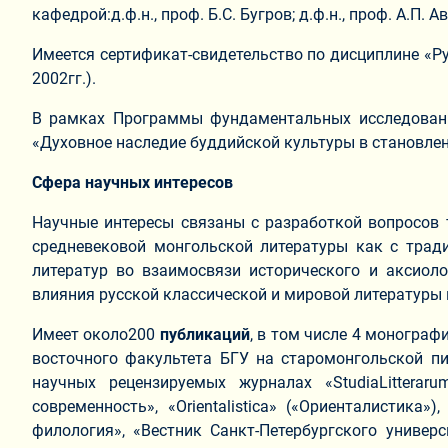
кафедрой:д.ф.н., проф. Б.С. Бугров; д.ф.н., проф. А.П. А
Имеется сертификат-свидетельство по дисциплине «Ру
2002гг.).
В рамках Программы фундаментальных исследовани
«Духовное наследие буддийской культуры в становлени
Сфера научных интересов
Научные интересы связаны с разработкой вопросов т
средневековой монгольской литературы как с тради
литератур во взаимосвязи исторического и аксиоло
влияния русской классической и мировой литературы 
Имеет около200
публикаций
, в том числе 4 монограф
восточного факультета БГУ на старомонгольской п
научных рецензируемых журналах «StudiaLitterar
современность», «Orientalistica» («Ориенталистика
филология», «Вестник Санкт-Петербургского универс