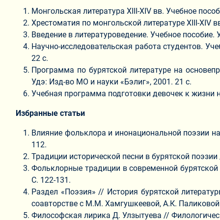
Монгольская литература XIII-XIV вв. Учебное пособи
Хрестоматия по монгольской литературе XIII-XIV вв
Введение в литературоведение. Учебное пособие. Ул
Научно-исследовательская работа студентов. Уче
22 с.
Программа по бурятской литературе на основеп
Удэ: Изд-во МО и науки «Бэлиг», 2001. 21 с.
Учебная программа подготовки девочек к жизни на
Избранные статьи
Влияние фольклора и инонациональной поэзии на т
112.
Традиции исторической песни в бурятской поэзии /
Фольклорные традиции в современной бурятской 
С. 122-131.
Раздел «Поэзия» // История бурятской литературы.
соавторстве с М.М. Хамгушкеевой, А.К. Паликовой
Философская лирика Д. Улзытуева // Филологически