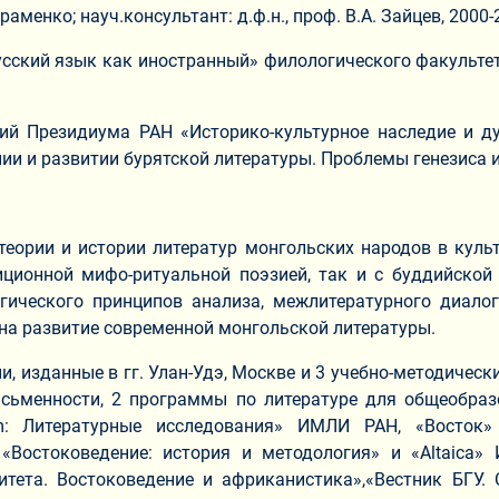
враменко; науч.консультант: д.ф.н., проф. В.А. Зайцев, 2000-2
сский язык как иностранный» филологического факультет
й Президиума РАН «Историко-культурное наследие и д
и и развитии бурятской литературы. Проблемы генезиса и 
еории и истории литератур монгольских народов в куль
ционной мифо-ритуальной поэзией, так и с буддийской
гического принципов анализа, межлитературного диало
на развитие современной монгольской литературы.
ии, изданные в гг. Улан-Удэ, Москве и 3 учебно-методичес
исьменности, 2 программы по литературе для общеобраз
um: Литературные исследования» ИМЛИ РАН, «Восток» 
»), «Востоковедение: история и методология» и «Altaica
итета. Востоковедение и африканистика»,«Вестник БГУ.