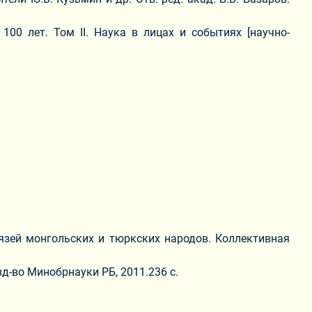
00 лет. Том II. Наука в лицах и событиях [научно-
язей монгольских и тюркских народов. Коллективная
зд-во Минобрнауки РБ, 2011.236 с.