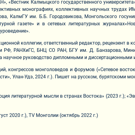
АН», «Вестник Калмыцкого государственного университета
ллективных монографиях, коллективных научных трудах 
ова, КалмГУ им. Б.Б. Городовикова, Монгольского госун
атурной газете» и в сетевых литературных журналах«Н
ературоведение».
кционной коллегии, ответственный редактор, рецензент в 
РФ, РАНХиГС, БНЦ СО РАН, БГУ им. Д. Банзарова, Мини
а научное руководство дипломными и диссертационными и
конгрессов монголоведов и форумов («Сетевое востоковеде
», Улан-Удэ, 2024 г.). Пишет на русском, бурятскоми м
ия литературной мысли в странах Востока» (2023 г.); «Э
ст 2020 г.), TV Монголии (октябрь 2022 г.)