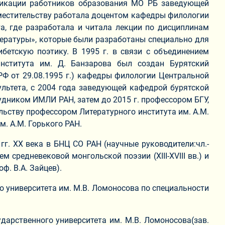
ификации работников образования МО РБ заведующей
вместительству работала доцентом кафедры филологии
а, где разработала и читала лекции по дисциплинам
итературы», которые были разработаны специально для
бетскую поэтику. В 1995 г. в связи с объединением
института им. Д. Банзарова был создан Бурятский
РФ от 29.08.1995 г.) кафедры филологии Центральной
ультета, с 2004 года заведующей кафедрой бурятской
удником ИМЛИ РАН, затем до 2015 г. профессором БГУ,
льству профессором Литературного института им. А.М.
м. А.М. Горького РАН.
 гг. XX века в БНЦ СО РАН (научные руководители:чл.-
м средневековой монгольской поэзии (XIII-XVIII вв.) и
ф. В.А. Зайцев).
 университета им. М.В. Ломоносова по специальности
арственного университета им. М.В. Ломоносова(зав.