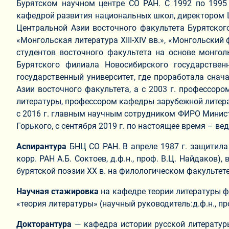
Бурятском научном центре СО РАН. С 1992 по 1995
кафедрой развития национальных школ, директором Ц
Центральной Азии восточного факультета Бурятског
«Монгольская литература XIII-XIV вв.», «Монгольски
студентов восточного факультета на основе монгол
Бурятского филиала Новосибирского государствен
государственный университет, где проработала снач
Азии восточного факультета, а с 2003 г. профессор
литературы, профессором кафедры зарубежной литерат
с 2016 г. главным научным сотрудником ФИРО Министе
Горького, с сентября 2019 г. по настоящее время – в
Аспирантура
БНЦ СО РАН. В апреле 1987 г. защитил
корр. РАН А.Б. Соктоев, д.ф.н., проф. В.Ц. Найдаков),
бурятской поэзии XX в. на филологическом факультете 
Научная стажировка
на кафедре теории литературы ф
«теория литературы» (научный руководитель:д.ф.н., про
Докторантура
— кафедра истории русской литературы