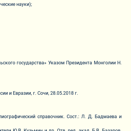
ческие науки);
льского государства» Указом Президента Монголии Н.
и Евразии, г. Сочи, 28.05.2018 г.
лиографический справочник. Сост.: Л. Д. Бадмаева и
ели Ю.В. Кузьмин и др. Отв. ред. акад. Б.В. Базаров.