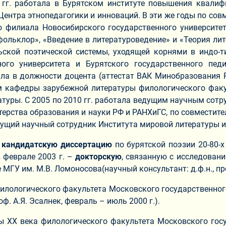
 гг. работала в Бурятском институте повышения квал
ентра этнопедагогики и инноваций. В эти же годы по со
о филиала Новосибирского государственного университет
й фольклор», «Введение в литературоведение» и «Теория л
ьской поэтической системы, уходящей корнями в индо-ти
ного университета и Бурятского государственного пед
ала в должности доцента (аттестат ВАК Минобразования 
ом кафедры зарубежной литературы филологического фак
уры. С 2005 по 2010 гг. работала ведущим научным сотр
рства образования и науки РФ и РАНХиГС, по совместите
едущий научный сотрудник Института мировой литературы и
а
кандидатскую диссертацию
по бурятской поэзии 20-80-х
 в феврале 2003 г. –
докторскую
, связанную с исследование
МГУ им. М.В. Ломоносова(научный консультант: д.ф.н., про
илологического факультета Московского государственного
ф. А.Я. Эсалнек, февраль – июль 2000 г.).
 XX века филологического факультета Московского госуд