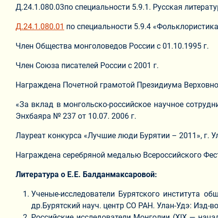
Д.24.1.080.03по специальности 5.9.1. Русская литера
Д.24.1.080.01
по специальности 5.9.4 «Фольклористика
Член Общества монголоведов России с 01.10.1995 г.
Член Союза писателей России с 2001 г.
Награждена Почетной грамотой Президиума Верховног
«За вклад в монгольско-российское научное сотрудн
Энхбаяра № 237 от 10.07. 2006 г.
Лауреат конкурса «Лучшие люди Бурятии – 2011», г. Ула
Награждена серебряной медалью Всероссийского Фести
Литература о Е.Е. Балданмаксаровой:
Ученые-исследователи Бурятского института общ
др.Бурятский науч. центр СО РАН. Улан-Удэ: Изд-во Б
Российские исследователи Монголии (XIX — начало