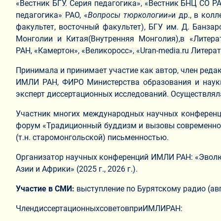
«Вестник БГУ. Серия педагогика», «Вестник БНЦ СО Р
педагогика» РАО, «
Вопросы тюркологии»
и др., в ко
факультет, восточный факультет), БГУ им. Д. Банзар
Монголии и Китая(Внутренняя Монголия),в «Литер
РАН,
«Камертон», «Великоросс», «Uran-media.ru Лит
Принимала и принимает участие как автор, член реда
ИМЛИ РАН, ФИРО Министерства образования и науки 
эксперт диссертационных исследований. Осуществлял
Участник многих международных научных конференций, 
форум «Традиционный буддизм и вызовы современности
(т.н. старомонгольской) письменностью.
Организатор научных конференций ИМЛИ РАН: «Эволюц
Азии и Африки» (2025 г., 2026 г.).
Участие в СМИ:
выступление по Бурятскому радио (авгу
ЧлендиссертационныхсоветовприИМЛИРАН: