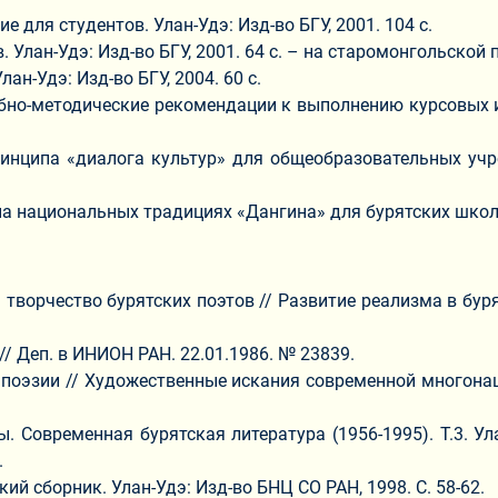
е для студентов. Улан-Удэ: Изд-во БГУ, 2001. 104 с.
. Улан-Удэ: Изд-во БГУ, 2001. 64 с. – на старомонгольской
ан-Удэ: Изд-во БГУ, 2004. 60 с.
бно-методические рекомендации к выполнению курсовых и 
ринципа «диалога культур» для общеобразовательных учр
 национальных традициях «Дангина» для бурятских школ Ре
ворчество бурятских поэтов // Развитие реализма в бурятс
/ Деп. в ИНИОН РАН. 22.01.1986. № 23839.
поэзии // Художественные искания современной многонаци
 Современная бурятская литература (1956-1995). Т.3. Улан
.
й сборник. Улан-Удэ: Изд-во БНЦ СО РАН, 1998. С. 58-62.