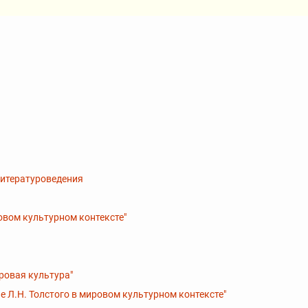
литературоведения
овом культурном контексте"
ровая культура"
е Л.Н. Толстого в мировом культурном контексте"