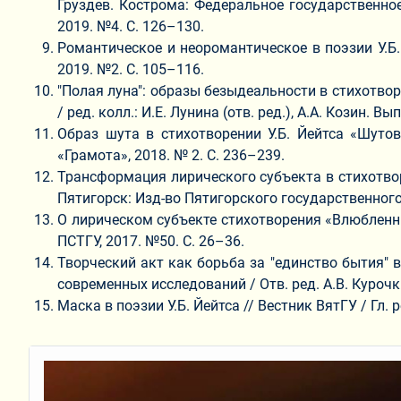
Груздев. Кострома: Федеральное государственн
2019. №4. С. 126–130.
Романтическое и неоромантическое в поэзии У.Б. 
2019. №2. С. 105–116.
"Полая луна": образы безыдеальности в стихотвор
/ ред. колл.: И.Е. Лунина (отв. ред.), А.А. Козин. 
Образ шута в стихотворении У.Б. Йейтса «Шутов
«Грамота», 2018. № 2. С. 236–239.
Трансформация лирического субъекта в стихотворен
Пятигорск: Изд-во Пятигорского государственного 
О лирическом субъекте стихотворения «Влюбленный 
ПСТГУ, 2017. №50. С. 26–36.
Творческий акт как борьба за "единство бытия" в
современных исследований / Отв. ред. А.В. Курочк
Маска в поэзии У.Б. Йейтса // Вестник ВятГУ / Гл. р