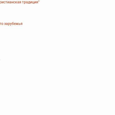
христианская традиция"
ого зарубежья
о