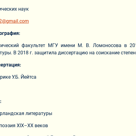
ических наук
92@gmail.com
ография:
ический факультет МГУ имени М. В. Ломоносова в 2014
туры. В 2018 г. защитила диссертацию на соискание степе
сертация:
рике У.Б. Йейтса
:
ирландская литературы
поэзия XIX–XX веков