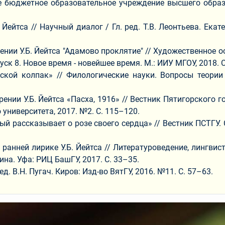
ое бюджетное образовательное учреждение высшего образ
Йейтса // Научный диалог / Гл. ред. Т.В. Леонтьева. Ека
ении У.Б. Йейтса "Адамово проклятие" // Художественное 
Выпуск 8. Новое время - новейшее время. М.: ИИУ МГОУ, 2018. 
ской колпак» // Филологические науки. Вопросы теории и
ии У.Б. Йейтса «Пасха, 1916» // Вестник Пятигорского гос
университета, 2017. №2. С. 115–120.
рассказывает о розе своего сердца» // Вестник ПСТГУ. Сери
 ранней лирике У.Б. Йейтса // Литературоведение, лингви
ина. Уфа: РИЦ БашГУ, 2017. С. 33–35.
ед. В.Н. Пугач. Киров: Изд-во ВятГУ, 2016. №11. С. 57–63.