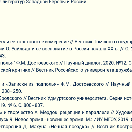
 литератур Западной Европы и России
нет» и ее толстовское измерение // Вестник Томского госуда
 О. Уайльда и ее восприятие в России начала XX в. // О. 
43.
дполья" Ф.М. Достоевского // Научный диалог. 2020. №12. С
йской критике // Вестник Российского университета дружб
и «Записки из подполья» Ф.М. Достоевского // Научный ди
. 238–250.
родского // Вестник Удмуртского университета. Серия исто
9. № 6. С. 800–807.
» и творчество А. Мердок: рецепция и параллели // Худо
Выпуск 9. Новое время - новейшее время. М.: ИИУ МГОУ, 2019. 
ворения Д. Махуна «Ночная поездка» // Вестник Костромс