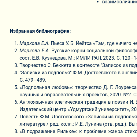
взаимовлияние
Избранная библиография:
Маркова Е.А.
Пьеса У. Б. Йейтса «Там, где ничего 
Маркова Е.А.
Русские корни социальной философии
сост. Е.В. Кузнецова. М.: ИМЛИ РАН, 2023. С. 120–1
Творчество С. Беккета в контексте "Записок из по
"Записки из подполья" Ф.М. Достоевского в англи
С. 479–489.
«Подпольная любовь»: творчество Д. Г. Лоуренса 
научных и образовательных проектов, 2020. №2. С
Англоязычная элегическая традиция в поэзии И. Б
Издательский центр «Удмуртский университет», 201
Повесть Ф.М. Достоевского «Записки из подполья
литературе / ред. колл.: И.Е. Лунина (отв. ред.). 
«В подражание Рильке»: к проблеме жанра стихот