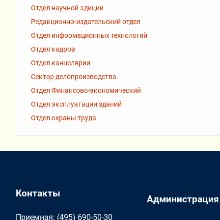
Отдел научной эдиции
Редакционно-издательский отдел
Отдел информационных технологий
Отдел кадров
Отдел канцелярии
Сектор делопроизводства
Отдел Финансово-экономический
Отдел эксплуатации зданий
Отдел охраны труда
Контакты
Администрация
Приемная: (495) 690-50-30