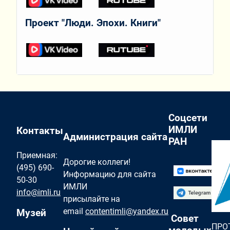
Проект "Люди. Эпохи. Книги"
Соцсети
ИМЛИ
Контакты
Администрация сайта
РАН
Приемная:
Дорогие коллеги!
(495) 690-
Информацию для сайта
50-30
ИМЛИ
info@imli.ru
присылайте на
email
contentimli@yandex.ru
Музей
Совет
ПРО