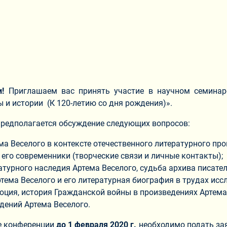
и!
Приглашаем вас принять участие в научном семинар
ы и истории (К 120-летию со дня рождения)».
предполагается обсуждение следующих вопросов:
ма Веселого в контексте отечественного литературного проц
 его современники (творческие связи и личные контакты);
атурного наследия Артема Веселого, судьба архива писател
тема Веселого и его литературная биография в трудах исс
юция, история Гражданской войны в произведениях Артема
дений Артема Веселого.
те конференции
до 1 февраля 2020 г.
необходимо подать зая