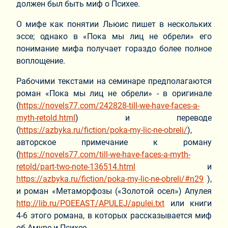
должен был быть миф о Психее.
О мифе как понятии Льюис пишет в нескольких
эссе; однако в «Пока мы лиц не обрели» его
понимание мифа получает гораздо более полное
воплощение.
Рабочими текстами на семинаре предполагаются
роман «Пока мы лиц не обрели» - в оригинале
(
https://novels77.com/242828-till-we-have-faces-a-
myth-retold.html
) и переводе
(
https://azbyka.ru/fiction/poka-my-lic-ne-obreli/
),
авторское примечание к роману
(
https://novels77.com/till-we-have-faces-a-myth-
retold/part-two-note-136514.html
и
https://azbyka.ru/fiction/poka-my-lic-ne-obreli/#n29
),
и роман «Метаморфозы («Золотой осел») Апулея
http://lib.ru/POEEAST/APULEJ/apulei.txt
или книги
4-6 этого романа, в которых рассказывается миф
об Амуре и Психее.