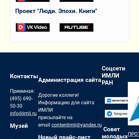
Проект "Люди. Эпохи. Книги"
Соцсети
ИМЛИ
Контакты
Администрация сайта
РАН
Приемная:
Дорогие коллеги!
(495) 690-
Информацию для сайта
50-30
ИМЛИ
info@imli.ru
присылайте на
email
contentimli@yandex.ru
Музей
Совет
ПРО
молодых
Новый прайс-лист