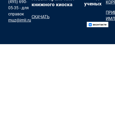
(495) 690-
КОР
ученых
книжного киоска
05-35 - для
ПРИ
справок
СКАЧАТЬ
ИМЛ
muz@imli.ru