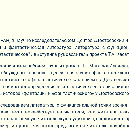
РАН, в научно-исследовательском Центре «Достоевский и
й и фантастическая литература: литература с функцио
нтастическое?» выступила руководитель проекта Т.А. Каса
вали члены рабочей группы проекта Т.Г. Магарил-Ильяева, К
обсуждены вопросы целей появления фантастического
тастического («фантастическое как прием» у Достоевского
о появлении определения «фантастическое» в описании л
б истоках «фантазии» и «фантастического» у Достоевского
следованием литературы с функциональной точки зрения: с
 как текст воздействует на читателя, как читатель вз
е столь огромную читательскую аудиторию, с какими авт
азмер и проект человека предлагается читателю подобн