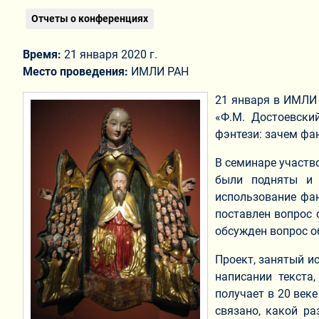
Отчеты о конференциях
Время:
21 января 2020 г.
Место проведения:
ИМЛИ РАН
21 января в ИМЛИ 
«Ф.М. Достоевски
фэнтези: зачем фа
В семинаре участво
были подняты и 
использование фан
поставлен вопрос 
обсужден вопрос о
Проект, занятый ис
написании текста,
получает в 20 век
связано, какой р