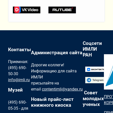
Соцсети
ИМЛИ
Контакты
Администрация сайта
РАН
Приемная:
Дорогие коллеги!
(495) 690-
Информацию для сайта
50-30
ИМЛИ
info@imli.ru
присылайте на
email
contentimli@yandex.ru
Музей
Совет
ПРО
молодых
Новый прайс-лист
(495) 690-
КОР
ученых
книжного киоска
05-35 - для
ПРИ