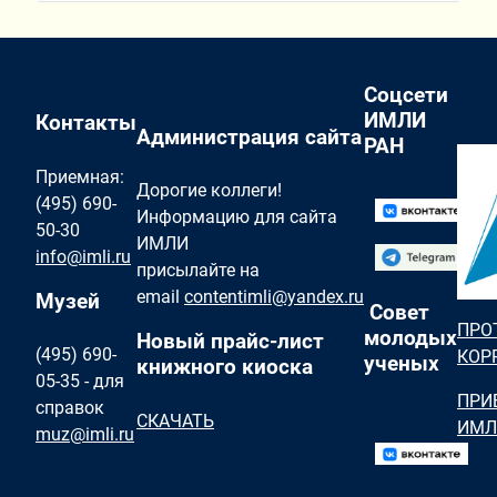
Соцсети
ИМЛИ
Контакты
Администрация сайта
РАН
Приемная:
Дорогие коллеги!
(495) 690-
Информацию для сайта
50-30
ИМЛИ
info@imli.ru
присылайте на
email
contentimli@yandex.ru
Музей
Совет
ПРО
молодых
Новый прайс-лист
(495) 690-
КОР
ученых
книжного киоска
05-35 - для
ПРИ
справок
СКАЧАТЬ
ИМЛ
muz@imli.ru