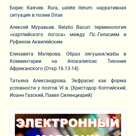
Борис Каячев. Rura, ualete iterum: нарративная
ситуация в поэме Dirae
Алексей Муравьев. Relatio Bacuri: терминология
«картлийского логоса» между Пс.-Геласием и
Руфином Аквилейским
Елизавета Матерова. Образ лягушки/жабы в
Комментарии на Апокалипсис Тихония
Африканского (Откр.16.13-14)
Татьяна Александрова. Экфрасис как форма
условности у поэтов VI в. (Христодор Коптийский,
Иоанн Газский, Павел Силенциарий)