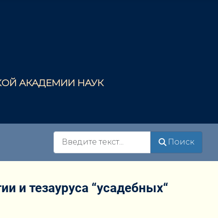
СКОЙ АКАДЕМИИ НАУК
Поиск
Поиск
и и тезауруса “усадебных“