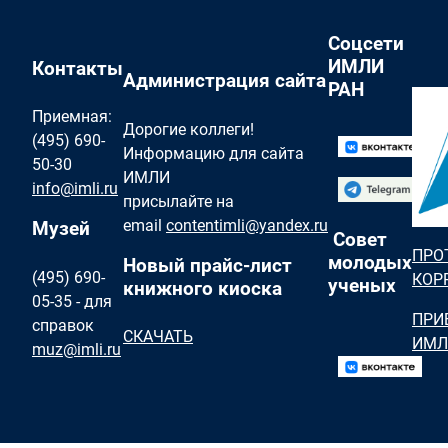
Соцсети
ИМЛИ
Контакты
Администрация сайта
РАН
Приемная:
Дорогие коллеги!
(495) 690-
Информацию для сайта
50-30
ИМЛИ
info@imli.ru
присылайте на
email
contentimli@yandex.ru
Музей
Совет
ПРО
молодых
Новый прайс-лист
(495) 690-
КОР
ученых
книжного киоска
05-35 - для
ПРИ
справок
СКАЧАТЬ
ИМЛ
muz@imli.ru