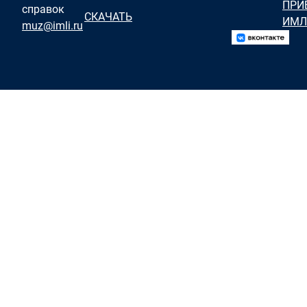
ПРИ
справок
СКАЧАТЬ
ИМЛ
muz@imli.ru