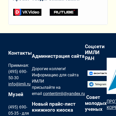
Соцсети
ИМЛИ
Контакты
Администрация сайта
РАН
Приемная:
Дорогие коллеги!
(495) 690-
Информацию для сайта
50-30
ИМЛИ
info@imli.ru
присылайте на
email
contentimli@yandex.ru
Музей
Совет
ПРО
молодых
Новый прайс-лист
(495) 690-
КОР
ученых
книжного киоска
05-35 - для