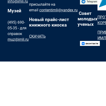
info@imli.ru
присылайте на
email
contentimli@yandex.ru
Музей
Совет
ПРО
молодых
Новый прайс-лист
(495) 690-
КОР
ученых
книжного киоска
05-35 - для
ПРИ
справок
СКАЧАТЬ
ИМЛ
muz@imli.ru