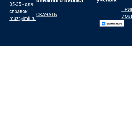
книжного киоска
05-35 - для
ПРИ
справок
СКАЧАТЬ
ИМЛ
muz@imli.ru