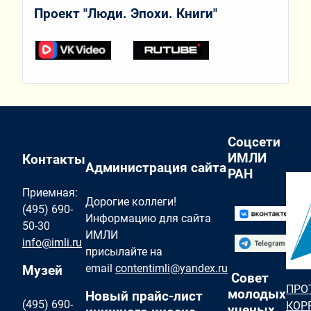
Проект "Люди. Эпохи. Книги"
Соцсети
ИМЛИ
Контакты
Администрация сайта
РАН
Приемная:
Дорогие коллеги!
(495) 690-
Информацию для сайта
50-30
ИМЛИ
info@imli.ru
присылайте на
email
contentimli@yandex.ru
Музей
Совет
ПРО
молодых
Новый прайс-лист
(495) 690-
КОР
ученых