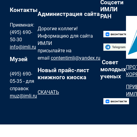
Соцсети
ИМЛИ
Контакты
Администрация сайта
РАН
Приемная:
Дорогие коллеги!
(495) 690-
Информацию для сайта
50-30
ИМЛИ
info@imli.ru
присылайте на
email
contentimli@yandex.ru
Музей
Совет
ПРО
молодых
Новый прайс-лист
(495) 690-
КОР
ученых
книжного киоска
05-35 - для
ПРИ
справок
СКАЧАТЬ
ИМЛ
muz@imli.ru