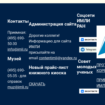
Соцсети
ИМЛИ
Контакты
Администрация сайта
РАН
Приемная:
Дорогие коллеги!
(495) 690-
Информацию для сайта
50-30
ИМЛИ
info@imli.ru
присылайте на
email
contentimli@yandex.ru
Музей
Совет
ПРО
молодых
Новый прайс-лист
(495) 690-
КОР
ученых
книжного киоска
05-35 - для
ПРИ
справок
СКАЧАТЬ
ИМЛ
muz@imli.ru