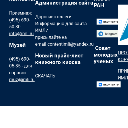
Администрация сайта
РАН
Приемная:
Дорогие коллеги!
(495) 690-
Информацию для сайта
50-30
ИМЛИ
info@imli.ru
присылайте на
email
contentimli@yandex.ru
Музей
Совет
ПРО
молодых
Новый прайс-лист
(495) 690-
КОР
ученых
книжного киоска
05-35 - для
ПРИ
справок
СКАЧАТЬ
ИМЛ
muz@imli.ru