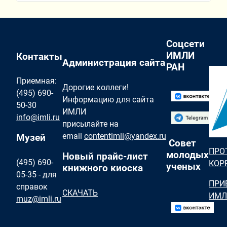
Соцсети
ИМЛИ
Контакты
Администрация сайта
РАН
Приемная:
Дорогие коллеги!
(495) 690-
Информацию для сайта
50-30
ИМЛИ
info@imli.ru
присылайте на
email
contentimli@yandex.ru
Музей
Совет
ПРО
молодых
Новый прайс-лист
(495) 690-
КОР
ученых
книжного киоска
05-35 - для
ПРИ
справок
СКАЧАТЬ
ИМЛ
muz@imli.ru