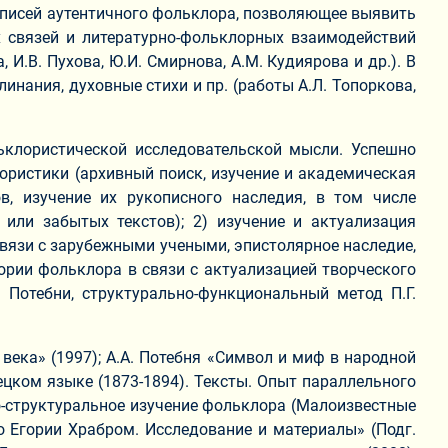
аписей аутентичного фольклора, позволяющее выявить
х связей и литературно-фольклорных взаимодействий
И.В. Пухова, Ю.И. Смирнова, А.М. Кудиярова и др.). В
нания, духовные стихи и пр. (работы А.Л. Топоркова,
клористической исследовательской мысли. Успешно
ористики (архивный поиск, изучение и академическая
в, изучение их рукописного наследия, в том числе
 или забытых текстов); 2) изучение и актуализация
связи с зарубежными учеными, эпистолярное наследие,
еории фольклора в связи с актуализацией творческого
. Потебни, структурально-функциональный метод П.Г.
века» (1997); А.А. Потебня «Символ и миф в народной
емецком языке (1873-1894). Тексты. Опыт параллельного
льно-структуральное изучение фольклора (Малоизвестные
х о Егории Храбром. Исследование и материалы» (Подг.