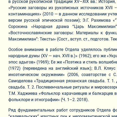
в русской рукописной традиции XV—XIX вв.: История, 
«Русские заговоры из рукописных источников ХVII –
контаминациях» (2010 — в данном исследовании учте
версии русской эпической поэзии); Э.Г. Рахимова «
Сорокина «Народная драма “Царь Максимилиан” у
«Восточнославянские заговоры: Материалы к функ
Максимилиан”: Тексты» (Сост., вступ. ст., подготов. Те
Особое внимание в работе Отдела уделялось публи
народные думы (ХV — нач. ХVII в.)» (1962); его же «У
эпос адыгов» (1969); Ее же «Поэтика и стиль волшебн
(1972) (переведена на английский язык); В.Л. Кля
иноэтническом окружении» (2006, соавторстве с С.
Самоделова «Традиционная рязанская свадьба. Т. 1.
свадьба. Т. 2. Послевенчальные ритуалы и мировоззрен
Т.М. Хаджиева «Фольклор карачаевцев и балкарцев в 
фольклоре и этнографии» (Ч. 1–2. 2018).
Ряд фундаментальных работ сотрудников Отдела ф
“калевальских” изустных рун к неоромантической м