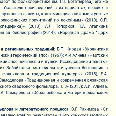
работ по фольклористике им. П.Г. Богатырева); его же
. Указатель произведений в их вариантах, версиях и
и архивные) сюжеты, контаминации, книжные и устные
арело-финских причитаний по покойным» (2010), С.П.
ецифика)» (2013); А.Л. Топорков, Т.А. Агапкина
нная библиография»(2014); «Народная драма “Царь
 и региональных традиций
: Б.П. Кирдан «Украинские
анский героический эпос» (1967); А.И Алиева «Нартский
ский эпос чеченцев и ингушей. Исследование и тексты»
ских Забайкалья: материалы к изучению бытования в
и фольклора и традиционной культуры» (2015); Е.А.
. Самоделова «Традиционная и современная рязанская
ого свадебного фольклора. Т. 3» (2015); А.И. Алиева,
Е.А. Самоделова «Образ ребенка и матери в рязанском
ьклора и литературного процесса
: Э.Г. Рахимова «От
медалью РАН по результатам 13-го конкурса молодых