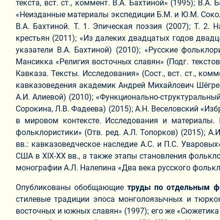
текста, вст. ст., коммент. В.А. Бахтиной» (1995); В
«Неизданные материалы экспедиции Б.М. и Ю.М. Соколов
В.А. Бахтиной. Т. 1. Эпическая поэзия (2007); Т. 2
крестьян (2011); «Из далеких двадцатых годов двадца
указатели В.А. Бахтиной) (2010); «Русские фольклор
Мансикка «Религия восточных славян» (Подг. текстов, 
Кавказа. Тексты. Исследования» (Сост., вст. ст., ком
кавказоведения академик Андрей Михайлович Шёгрен. 
А.И. Алиевой) (2010); «Функционально-структуральный
Сорокина, Л.В. Фадеева) (2015); А.Н. Веселовский «Из
в мировом контексте. Исследования и материалы. К
фольклористики» (Отв. ред. А.Л. Топорков) (2015); 
вв.: кавказоведческое наследие А.С. и П.С. Уваровы
США в XIX-XX вв., а также этапы становления фольк
монографии А.Л. Налепина «Два века русского фолькл
Опубликованы обобщающие
труды по отдельным 
стилевые традиции эпоса монголоязычных и тюркоя
восточных и южных славян» (1997); его же «Сюжетика 