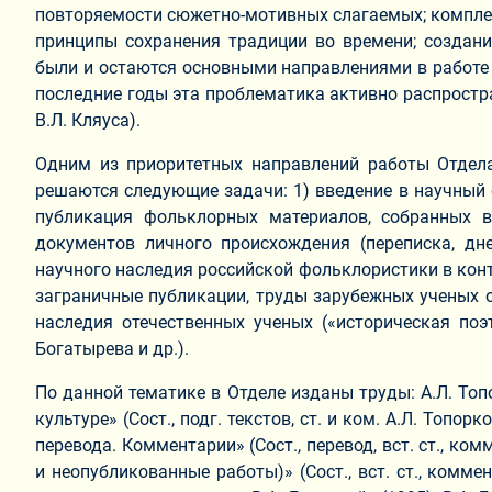
повторяемости сюжетно-мотивных слагаемых; комплек
принципы сохранения традиции во времени; создани
были и остаются основными направлениями в работе Отд
последние годы эта проблематика активно распростра
В.Л. Кляуса).
Одним из приоритетных направлений работы Отдел
решаются следующие задачи: 1) введение в научный 
публикация фольклорных материалов, собранных в 
документов личного происхождения (переписка, дне
научного наследия российской фольклористики в конт
заграничные публикации, труды зарубежных ученых о 
наследия отечественных ученых («историческая поэт
Богатырева и др.).
По данной тематике в Отделе изданы труды: А.Л. Топ
культуре» (Сост., подг. текстов, ст. и ком. А.Л. Топ
перевода. Комментарии» (Сост., перевод, вст. ст., ко
и неопубликованные работы)» (Сост., вст. ст., комме