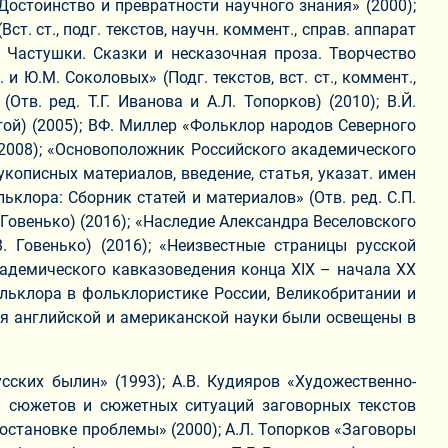
 Достоинство и превратности научного знания» (2000);
 ст., подг. текстов, научн. коммент., справ. аппарат
а. Частушки. Сказки и несказочная проза. Творчество
 Ю.М. Соколовых» (Подг. текстов, вст. ст., коммент.,
тв. ред. Т.Г. Иванова и А.Л. Топорков) (2010); В.Й.
лстой) (2005); ВФ. Миллер «Фольклор народов Северного
) (2008); «Основоположник Российского академического
кописных материалов, введение, статья, указат. имен
ьклора: Сборник статей и материалов» (Отв. ред. С.П.
. Говенько) (2016); «Наследие Александра Веселовского
. Говенько) (2016); «Неизвестные страницы русской
академического кавказоведения конца XIX – начала XX
фольклора в фольклористике России, Великобритании и
ия английской и американской науки были освещены в
сских былин» (1993); А.В. Кудияров «Художественно-
ь сюжетов и сюжетных ситуаций заговорных текстов
постановке проблемы» (2000); А.Л. Топорков «Заговоры