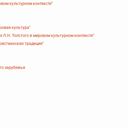
овом культурном контексте"
ровая культура"
е Л.Н. Толстого в мировом культурном контексте"
христианская традиция"
ого зарубежья
о