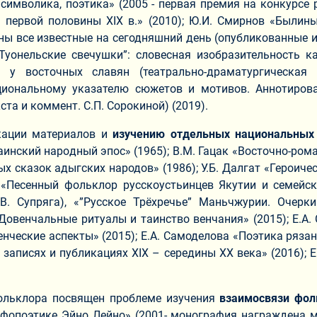
символика, поэтика» (2005 - первая премия на конкурсе 
 первой половины ХIХ в.» (2010); Ю.И. Смирнов «Былины
ны все известные на сегодняшний день (опубликованные 
”Туонельские свечушки”: словесная изобразительность к
 восточных славян (театрально-драматургическая сп
циональному указателю сюжетов и мотивов. Аннотирова
кста и коммент. С.П. Сорокиной) (2019).
кации материалов и
изучению отдельных национальных
краинский народный эпос» (1965); В.М. Гацак «Восточно-ром
ых сказок адыгских народов» (1986); У.Б. Далгат «Героиче
ус «Песенный фольклор русскоустьинцев Якутии и семей
В. Супряга), «”Русское Трёхречье” Маньчжурии. Очерк
 Довенчальные ритуалы и таинство венчания» (2015); Е.А
ческие аспекты» (2015); Е.А. Самоделова «Поэтика рязанск
записях и публикациях ХIХ – середины ХХ века» (2016); 
ольклора посвящен проблеме изучения
взаимосвязи фол
ифопоэтике Эйно Лейно» (2001- монография награждена 