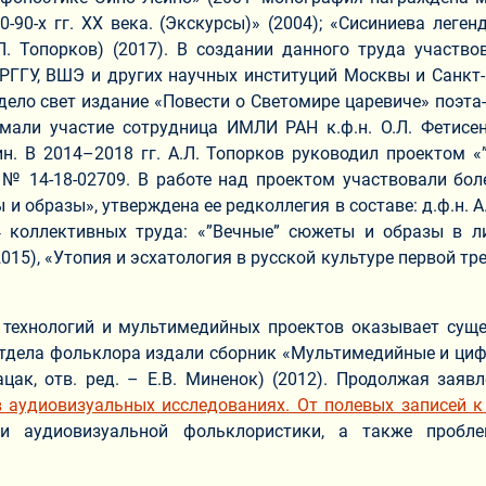
20-90-х гг. ХХ века. (Экскурсы)» (2004); «Сисиниева ле
Л. Топорков) (2017). В создании данного труда участв
РГГУ, ВШЭ и других научных институций Москвы и Санкт-
ело свет издание «Повести о Светомире царевиче» поэта-
имали участие сотрудница ИМЛИ РАН к.ф.н. О.Л. Фетисен
н. В 2014–2018 гг. А.Л. Топорков руководил проектом «
 14-18-02709. В работе над проектом участвовали бол
бразы», утверждена ее редколлегия в составе: д.ф.н. А.Г. Га
 коллективных труда: «”Вечные” сюжеты и образы в ли
015), «Утопия и эсхатология в русской культуре первой тр
технологий и мультимедийных проектов оказывает сущес
дела фольклора издали сборник «Мультимедийные и цифр
 Гацак, отв. ред. – Е.В. Миненок) (2012). Продолжая за
 аудиовизуальных исследованиях. От полевых записей к
ки аудиовизуальной фольклористики, а также пробл