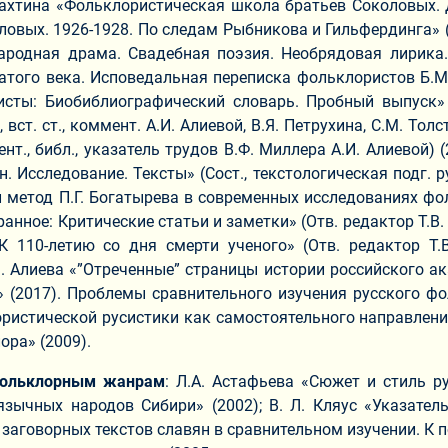
.А. Бахтина «Фольклористическая школа братьев Соколовых.
ых. 1926-1928. По следам Рыбникова и Гильфердинга» (Вст.
. Народная драма. Свадебная поэзия. Необрядовая лирик
того века. Исповедальная переписка фольклористов Б.М. и
исты: Биобиблиографический словарь. Пробный выпуск» (О
вст. ст., коммент. А.И. Алиевой, В.Я. Петрухина, С.М. То
мент., библ., указатель трудов В.Ф. Миллера А.И. Алиевой
Исследование. Тексты» (Сост., текстологическая подг. ру
 метод П.Г. Богатырева в современных исследованиях фол
бранное: Критические статьи и заметки» (Отв. редактор Т.В
 110-летию со дня смерти ученого» (Отв. редактор Т.В
А.И. Алиева «”Отреченные” страницы истории российского 
х» (2017). Проблемы сравнительного изучения русского 
лористической русистики как самостоятельного направлен
ора» (2009).
фольклорным жанрам
: Л.А. Астафьева «Сюжет и стиль ру
зычных народов Сибири» (2002); В. Л. Кляус «Указател
заговорных текстов славян в сравнительном изучении. К 