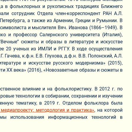
генда в фольклорных и рукописных традициях Ближнего
овали сотрудник Отдела член-корреспондент РАН А.Л.
Петербурга, а также из Армении, Греции и Румынии. В
символиста и мыслителя Вяч. Иванова (1866–1949). В
ко и профессор Салернского университета (Италия),
”Вечные” сюжеты и образы в литературе и искусстве
ее 20 ученых из ИМЛИ и РГГУ. В ходе осуществления
чева, к.ф.н. Е.В. Глухова, д.ф.н. В.В. Полонский, А.Л.
тературе и искусстве русского модернизма» (2015),
ети XX века» (2016), «Новозаветные образы и сюжеты в
твенное влияние и на фольклористику. В 2012 г. по
овые технологии в собирании, сохранении и изучении
явленную тематику, в 2019 г. Отделом фольклора была
 медиапроекту: методология и практика»
, на которой
емы использования информационных технологий в