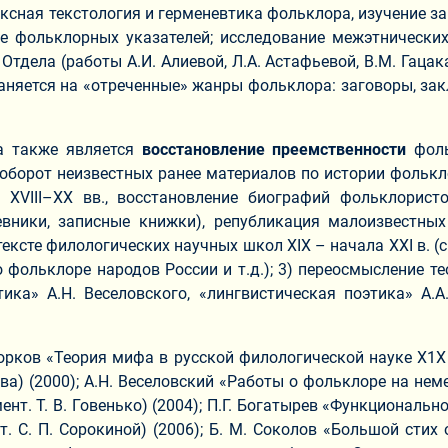
сная текстология и герменевтика фольклора, изучение з
е фольклорных указателей; исследование межэтнически
ела (работы А.И. Алиевой, Л.А. Астафьевой, В.М. Гацака, 
няется на «отреченные» жанры фольклора: заговоры, закли
а также является
восстановление преемственности
фоль
оборот неизвестных ранее материалов по истории фолькл
XVIII–XX вв., восстановление биографий фольклористо
вники, записные книжки), републикация малоизвестных
ексте филологических научных школ XIХ – начала XXI в. (
фольклоре народов России и т.д.); 3) переосмысление т
ика» А.Н. Веселовского, «лингвистическая поэтика» А.А
орков «Теория мифа в русской филологической науке Х1Х 
оркова) (2000); А.Н. Веселовский «Работы о фольклоре на н
ммент. Т. В. Говенько) (2004); П.Г. Богатырев «Функциона
нт. С. П. Сорокиной) (2006); Б. М. Соколов «Большой сти