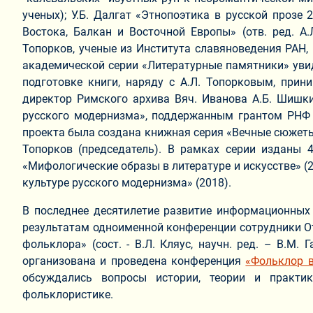
ученых); У.Б. Далгат «Этнопоэтика в русской прозе 
Востока, Балкан и Восточной Европы» (отв. ред. А.
Топорков, ученые из Института славяноведения РАН, 
академической серии «Литературные памятники» увид
подготовке книги, наряду с А.Л. Топорковым, прин
директор Римского архива Вяч. Иванова А.Б. Шишки
русского модернизма», поддержанным грантом РНФ №
проекта была создана книжная серия «Вечные сюжеты и о
Топорков (председатель). В рамках серии изданы 4
«Мифологические образы в литературе и искусстве» (2
культуре русского модернизма» (2018).
В последнее десятилетие развитие информационных 
результатам одноименной конференции сотрудники От
фольклора» (сост. - В.Л. Кляус, научн. ред. – В.М.
организована и проведена конференция
«Фольклор в
обсуждались вопросы истории, теории и практи
фольклористике.