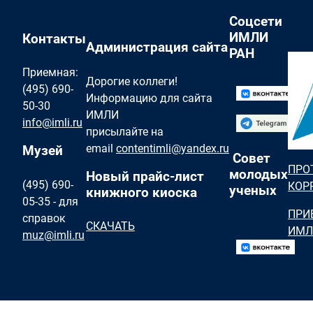
Соцсети
ИМЛИ
Контакты
Администрация сайта
РАН
Приемная:
Дорогие коллеги!
(495) 690-
Информацию для сайта
50-30
ИМЛИ
info@imli.ru
присылайте на
email
contentimli@yandex.ru
Музей
Совет
ПРО
молодых
Новый прайс-лист
(495) 690-
КОР
ученых
книжного киоска
05-35 - для
ПРИ
справок
СКАЧАТЬ
ИМЛ
muz@imli.ru