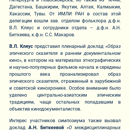
Дагестана, Башкирии, Якутии, Алтая, Калмыкии,
Хакассии, Тувы. От ИМЛИ РАН в состав этой
делегации вошли зав. отделом фольклора д.ф.н.
В.Л. Кляус и сотрудники отдела – д.ф.н. А.Н.
Биткеева, к.ф.н. С.С. Макаров.
В.Л. Кляус
представил пленарный доклад
«Образ
эпического сказителя в раннем документальном
кино»
, в котором на материалах этнографических
и научно-популярных фильмов начала и середины
прошлого века проанализировал образ
эпического сказителя, отраженный в зарубежной
и советской кинохронике. Особое внимание было
уделено центрально-азиатским эпическим
традициям, чаще остальных попадавшим в
объектив кинодокументалистов.
Интерес участников симпозиума также вызвал
доклад
А.Н. Биткеевой
«О междисциплинарных