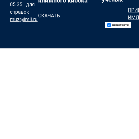
книжного киоска
05-35 - для
ПРИ
справок
СКАЧАТЬ
ИМЛ
muz@imli.ru