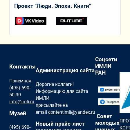
Проект "Люди. Эпохи. Книги"
Соцсети
ИМЛИ
Контакты
Администрация сайта
РАН
Приемная:
Дорогие коллеги!
(495) 690-
Информацию для сайта
50-30
ИМЛИ
info@imli.ru
присылайте на
email
contentimli@yandex.ru
Музей
Совет
ПРО
молодых
Новый прайс-лист
(495) 690-
КОР
ученых