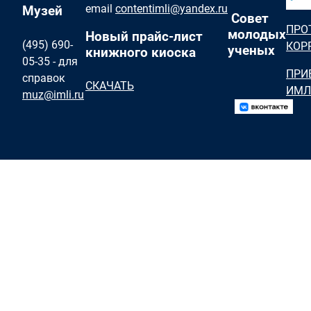
email
contentimli@yandex.ru
Музей
Совет
ПРО
молодых
Новый прайс-лист
(495) 690-
КОР
ученых
книжного киоска
05-35 - для
ПРИ
справок
СКАЧАТЬ
ИМЛ
muz@imli.ru