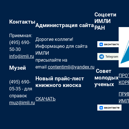
Соцсети
ИМЛИ
Контакты
Администрация сайта
РАН
Приемная:
Дорогие коллеги!
(495) 690-
Информацию для сайта
50-30
ИМЛИ
info@imli.ru
присылайте на
email
contentimli@yandex.ru
Музей
Совет
ПРО
молодых
Новый прайс-лист
(495) 690-
КОР
ученых
книжного киоска
05-35 - для
ПРИ
справок
СКАЧАТЬ
ИМЛ
muz@imli.ru