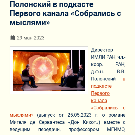
Полонский в подкасте
Первого канала «Собрались с
мыслями»
Информация о материале
29 мая 2023
Директор
ИМЛИ РАН, чл.-
корр. РАН,
д.ф.н. В.В.
Полонский
в
подкасте
Первого
канала
«Собрались с
мыслями»
(выпуск от 25.05.2023 г. о романе
Мигеля де Сервантеса «Дон Кихот») вместе с
ведущим передачи, профессором МГИМО,