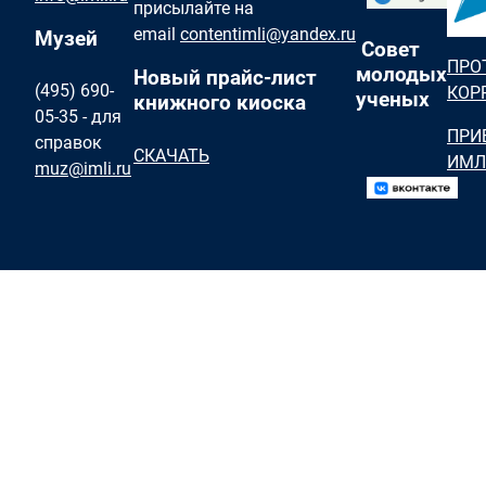
присылайте на
email
contentimli@yandex.ru
Музей
Совет
ПРО
молодых
Новый прайс-лист
(495) 690-
КОР
ученых
книжного киоска
05-35 - для
ПРИ
справок
СКАЧАТЬ
ИМЛ
muz@imli.ru