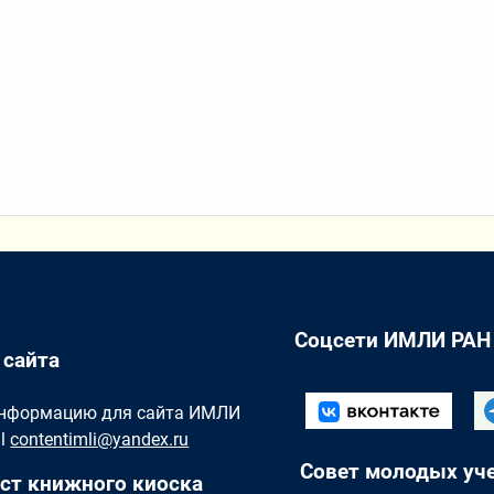
Соцсети ИМЛИ РАН
 сайта
Информацию для сайта ИМЛИ
il
contentimli@yandex.ru
Совет молодых уч
ст книжного киоска