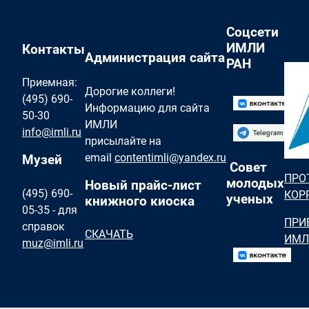
Соцсети
ИМЛИ
Контакты
Администрация сайта
РАН
Приемная:
Дорогие коллеги!
(495) 690-
Информацию для сайта
50-30
ИМЛИ
info@imli.ru
присылайте на
email
contentimli@yandex.ru
Музей
Совет
ПРО
молодых
Новый прайс-лист
(495) 690-
КОР
ученых
книжного киоска
05-35 - для
ПРИ
справок
СКАЧАТЬ
ИМЛ
muz@imli.ru