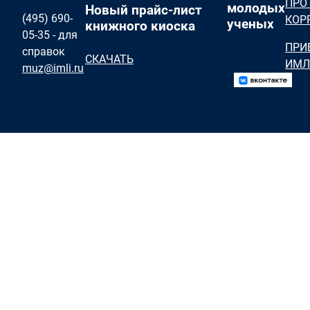
ПРО
молодых
Новый прайс-лист
(495) 690-
КОР
ученых
книжного киоска
05-35 - для
ПРИ
справок
СКАЧАТЬ
ИМЛ
muz@imli.ru